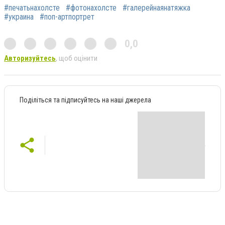
#печатьнахолсте
#фотонахолсте
#галерейнаянатяжка
#украина
#поп-артпортрет
0,0
Авторизуйтесь
, щоб оцінити
Поділіться та підписуйтесь на наші джерела