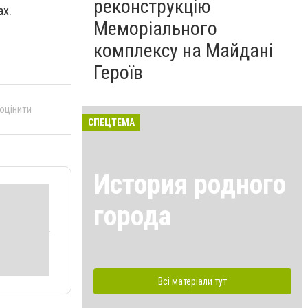
реконструкцію
ах.
Меморіального
комплексу на Майдані
Героїв
 оцінити
СПЕЦТЕМА
История родного
города
Всі матеріали тут