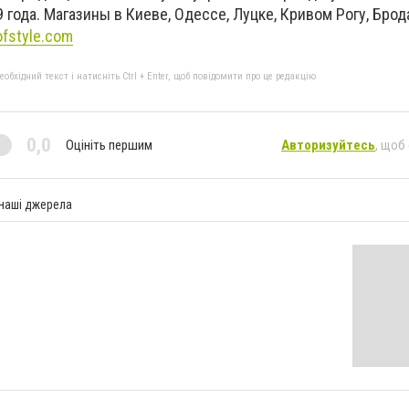
 года. Магазины в Киеве, Одессе, Луцке, Кривом Рогу, Брод
ofstyle.com
бхідний текст і натисніть Ctrl + Enter, щоб повідомити про це редакцію
0,0
Оцініть першим
Авторизуйтесь
, щоб
 наші джерела