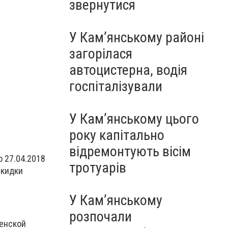
звернутися
У Кам’янському районі
загорілася
автоцистерна, водія
госпіталізували
У Кам’янському цього
року капітально
відремонтують вісім
о 27.04.2018
тротуарів
скидки
У Кам’янському
розпочали
женской