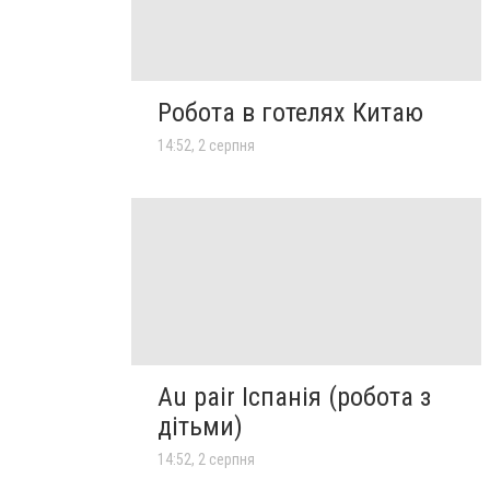
Робота в готелях Китаю
14:52, 2 серпня
Au pair Іспанія (робота з
дітьми)
14:52, 2 серпня