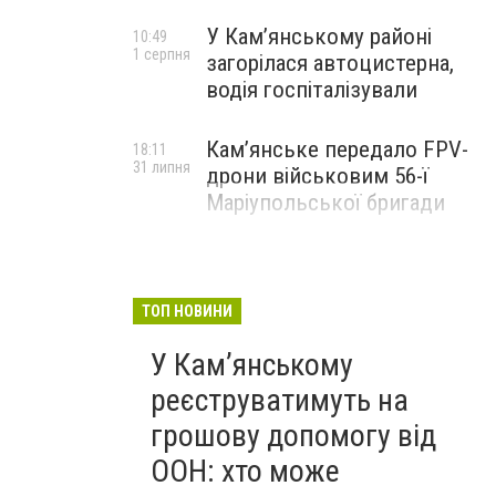
У Кам’янському районі
10:49
1 серпня
загорілася автоцистерна,
водія госпіталізували
Кам’янське передало FPV-
18:11
31 липня
дрони військовим 56-ї
Маріупольської бригади
ТОП НОВИНИ
У Кам’янському
реєструватимуть на
грошову допомогу від
ООН: хто може