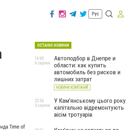
Рус
ОСТАННІ НОВИНИ
а
Автоподбор в Днепре и
16:00
6 серпня
области: как купить
автомобиль без рисков и
лишних затрат
НОВИНИ КОМПАНІЙ
У Кам’янському цього року
22:56
3 серпня
капітально відремонтують
вісім тротуарів
нда Time of