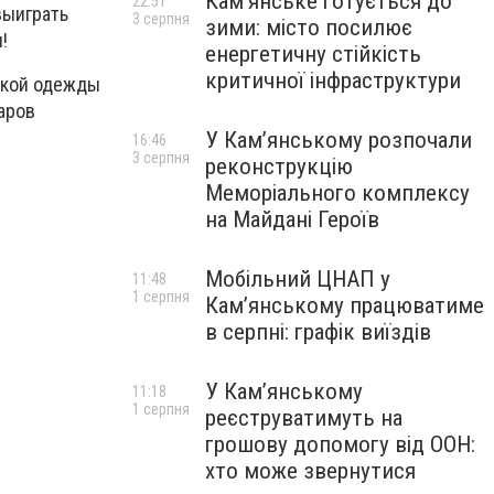
Кам’янське готується до
22:51
выиграть
3 серпня
зими: місто посилює
!
енергетичну стійкість
критичної інфраструктури
ской одежды
аров
У Кам’янському розпочали
16:46
3 серпня
реконструкцію
Меморіального комплексу
на Майдані Героїв
Мобільний ЦНАП у
11:48
1 серпня
Кам’янському працюватиме
в серпні: графік виїздів
У Кам’янському
11:18
1 серпня
реєструватимуть на
грошову допомогу від ООН:
хто може звернутися