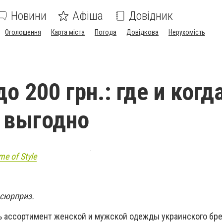
Новини
Афіша
Довідник
Оголошення
Карта міста
Погода
Довідкова
Нерухомість
 200 грн.: где и когд
 выгодно
e of Style
 сюрприз.
сь ассортимент женской и мужской одежды украинского бре