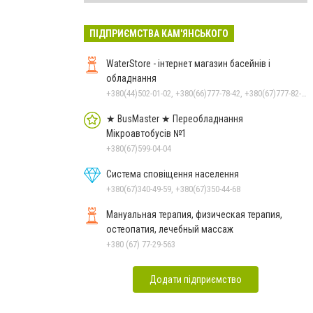
ПІДПРИЄМСТВА КАМ'ЯНСЬКОГО
WaterStore - інтернет магазин басейнів і
обладнання
+380(44)502-01-02, +380(66)777-78-42, +380(67)777-82-19, +380(67)890-80-80, +380(73)890-80-80, +380(44)502-01-03
★ BusMaster ★ Переобладнання
Мікроавтобусів №1
+380(67)599-04-04
Система сповіщення населення
+380(67)340-49-59, +380(67)350-44-68
Мануальная терапия, физическая терапия,
остеопатия, лечебный массаж
+380 (67) 77-29-563
Додати підприємство