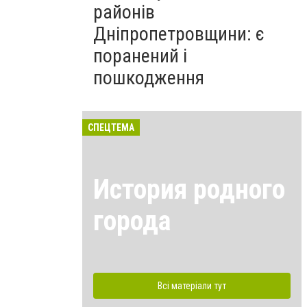
районів
Дніпропетровщини: є
поранений і
пошкодження
СПЕЦТЕМА
История родного
города
Всі матеріали тут