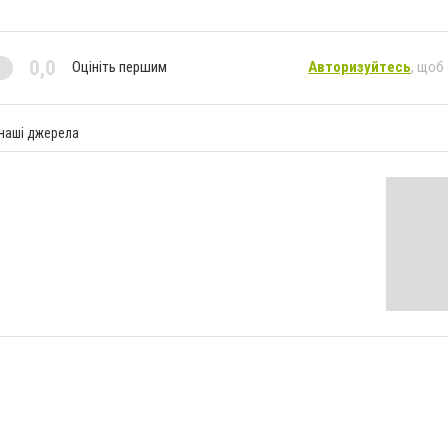
0,0
Оцініть першим
Авторизуйтесь
, щоб
 наші джерела