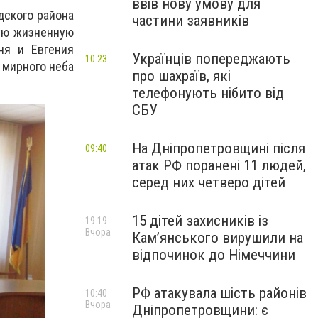
ввів нову умову для
дского района
частини заявників
ную жизненную
ня и Евгения
Українців попереджають
10:23
 мирного неба
про шахраїв, які
телефонують нібито від
СБУ
На Дніпропетровщині після
09:40
атак РФ поранені 11 людей,
серед них четверо дітей
15 дітей захисників із
19:19
Вчора
Кам’янського вирушили на
відпочинок до Німеччини
РФ атакувала шість районів
10:40
Вчора
Дніпропетровщини: є