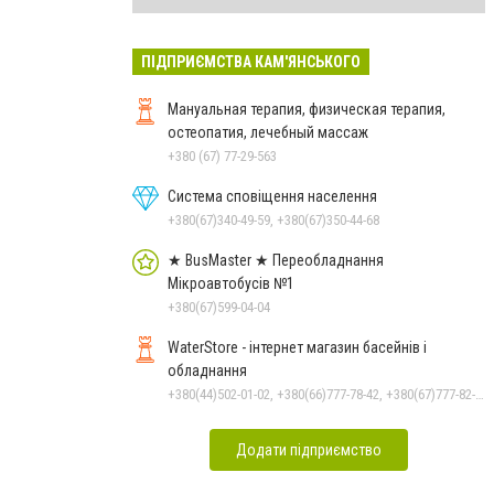
ПІДПРИЄМСТВА КАМ'ЯНСЬКОГО
Мануальная терапия, физическая терапия,
остеопатия, лечебный массаж
+380 (67) 77-29-563
Система сповіщення населення
+380(67)340-49-59, +380(67)350-44-68
★ BusMaster ★ Переобладнання
Мікроавтобусів №1
+380(67)599-04-04
WaterStore - інтернет магазин басейнів і
обладнання
+380(44)502-01-02, +380(66)777-78-42, +380(67)777-82-19, +380(67)890-80-80, +380(73)890-80-80, +380(44)502-01-03
Додати підприємство