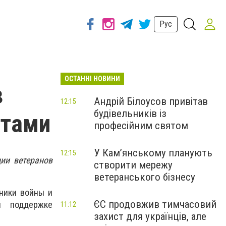
Рус
ОСТАННІ НОВИНИ
в
Андрій Білоусов привітав
12:15
будівельників із
ктами
професійним святом
У Кам’янському планують
12:15
ии ветеранов
створити мережу
ветеранського бізнесу
тники войны и
ЄС продовжив тимчасовий
и поддержке
11:12
захист для українців, але