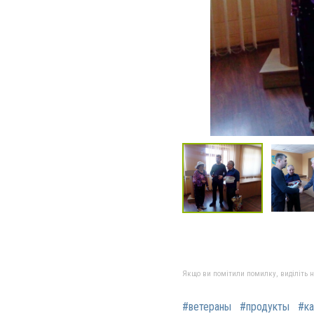
Якщо ви помітили помилку, виділіть нео
#ветераны
#продукты
#к