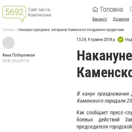
Головна
Вакансії
Дозвілля
Головна
Накануне праздника: ветеранов Каменского поздравили продуктами
15:24, 4 травня 2018 р.
Над
Накануне
Анна Побережная
Шеф-редактор
Каменско
В канун празднования 
Каменского передали 25
Как сообщает пресс-сл
боевых действий Зав
председателя городской