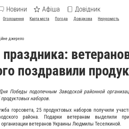
Новини
Афіша
Довідник
Оголошення
Карта міста
Погода
Довідкова
Нерухомість
ійне джерело
 праздника: ветерано
го поздравили проду
Дня Победы подопечным Заводской районной организац
 продуктовых наборов.
ужба горсовета, 25 продуктовых наборов получили учас
одского района. Подарки ветеранам выделили пр
 организации ветеранов Украины Людмилы Теселкиной.