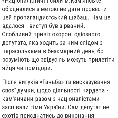
«Націоналістичні сили м.Кам'янське
об'єдналися з метою не дати провести
цей пропагандистський шабаш. Нам це
вдалося - виступ був зірваний.
Особливий привіт охороні одіозного
депутата, яка ходить за ним слідом з
парасольками в безхмарний день, бо
розуміють що звідусіль можуть прилетіти
яйця чи помідори.
Після вигуків «Ганьба» та висказування
своєї думки, щодо діяльності нардепа -
кам'янчани разом з націоналістами
заспівали гімн України. Сам депутат не
схотів приєднатись до виконання