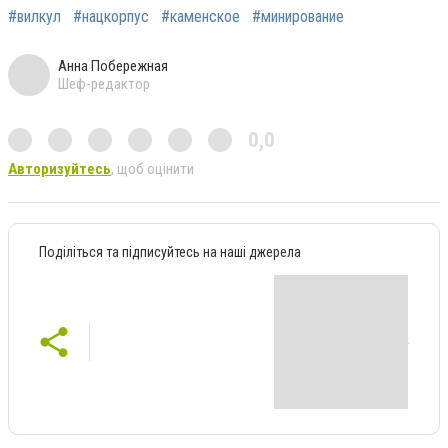
#вилкул
#нацкорпус
#каменское
#минирование
Анна Побережная
Шеф-редактор
0,0
Авторизуйтесь
, щоб оцінити
Поділіться та підписуйтесь на наші джерела