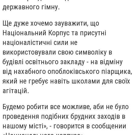
державного гімну.
Ще дуже хочемо зауважити, що
Національний Корпус та присутні
націоналістичні сили не
використовували свою символіку в
будівлі освітнього закладу - на відміну
від нахабного опоблоківського піарщика,
який не гребує навіть школами для своїх
агітацій.
Будемо робити все можливе, аби не було
проведення подібних брудних заходів в
нашому місті», - говорится в сообщении