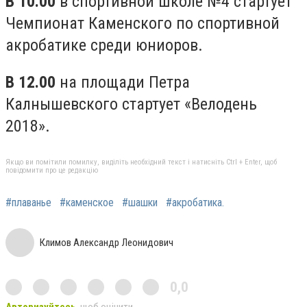
В 10.00
в спортивной школе №4 стартует
Чемпионат Каменского по спортивной
акробатике среди юниоров.
В 12.00
на площади Петра
Калнышевского стартует «Велодень
2018».
Якщо ви помітили помилку, виділіть необхідний текст і натисніть Ctrl + Enter, щоб
повідомити про це редакцію
#плаванье
#каменское
#шашки
#акробатика.
Климов Александр Леонидович
0,0