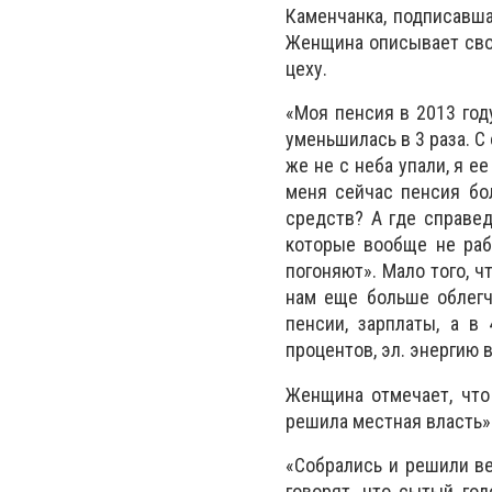
Каменчанка, подписавша
Женщина описывает свою
цеху.
«Моя пенсия в 2013 году
уменьшилась в 3 раза. С
же не с неба упали, я е
меня сейчас пенсия бо
средств? А где справед
которые вообще не рабо
погоняют». Мало того, ч
нам еще больше облегчи
пенсии, зарплаты, а в
процентов, эл. энергию в
Женщина отмечает, что 
решила местная власть»
«Собрались и решили ве
говорят, что сытый гол