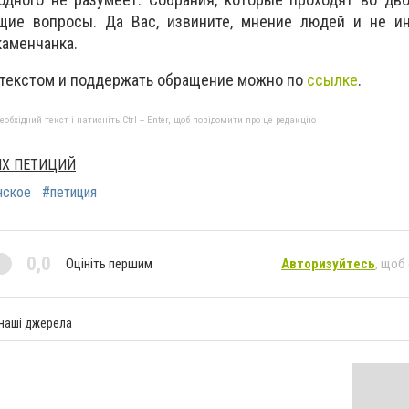
щие вопросы. Да Вас, извините, мнение людей и не ин
каменчанка.
 текстом и поддержать обращение можно по
ссылке
.
бхідний текст і натисніть Ctrl + Enter, щоб повідомити про це редакцію
ЫХ ПЕТИЦИЙ
нское
#петиция
0,0
Оцініть першим
Авторизуйтесь
, щоб
 наші джерела