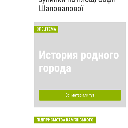
Шаповалової
СПЕЦТЕМА
История родного
города
Всі матеріали тут
ПІДПРИЄМСТВА КАМ'ЯНСЬКОГО