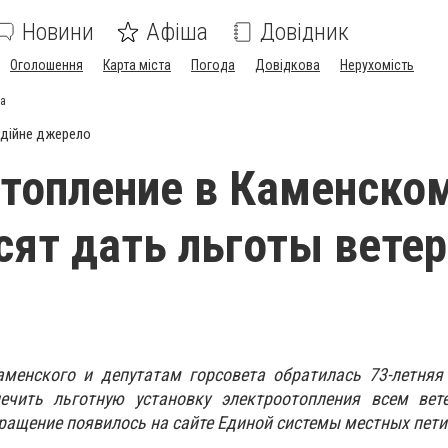
Новини
Афіша
Довідник
Оголошення
Карта міста
Погода
Довідкова
Нерухомість
да
дійне джерело
топление в Каменско
сят дать льготы вете
аменского и депутатам горсовета обратилась 73-летняя
ечить льготную установку электроотопления всем вет
бращение появилось на сайте Единой системы местных пети