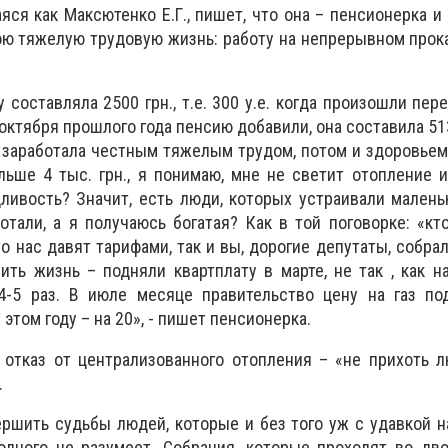
яся как Максютенко Е.Г., пишет, что она – пенсионерка и
 тяжелую трудовую жизнь: работу на непрерывном прока
 составляла 2500 грн., т.е. 300 у.е. когда произошли пер
 октября прошлого года пенсию добавили, она составила 513
е заработала честным тяжелым трудом, потом и здоровьем. 
льше 4 тыс. грн., я понимаю, мне не светит отопление
ливость? Значит, есть люди, которых устраивали малень
тали, а я получаюсь богатая? Как в той поговорке: «кто
то нас давят тарифами, так и вы, дорогие депутаты, собра
ть жизнь – подняли квартплату в марте, не так , как 
 4-5 раз. В июле месяце правительство цену на газ по
 этом году – на 20», - пишет пенсионерка.
отказ от централизованного отопления – «не прихоть л
.
ршить судьбы людей, которые и без того уж с удавкой н
одного не разумеет. Собрания, которые проходят во дво