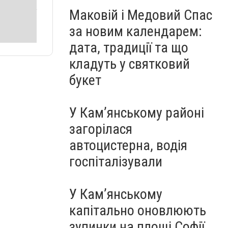
Маковій і Медовий Спас
за новим календарем:
дата, традиції та що
кладуть у святковий
букет
У Кам’янському районі
загорілася
автоцистерна, водія
госпіталізували
У Кам’янському
капітально оновлюють
зупинки на площі Софії