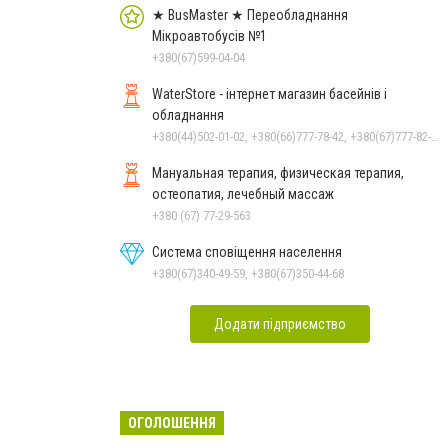
★ BusMaster ★ Переобладнання
Мікроавтобусів №1
+380(67)599-04-04
WaterStore - інтернет магазин басейнів і
обладнання
+380(44)502-01-02, +380(66)777-78-42, +380(67)777-82-19, +380(67)890-80-80, +380(73)890-80-80, +380(44)502-01-03
Мануальная терапия, физическая терапия,
остеопатия, лечебный массаж
+380 (67) 77-29-563
Система сповіщення населення
+380(67)340-49-59, +380(67)350-44-68
Додати підприємство
ОГОЛОШЕННЯ