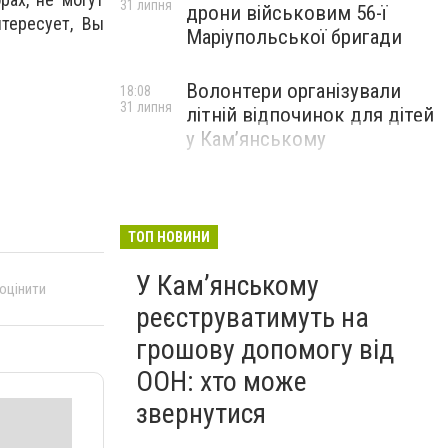
31 липня
дрони військовим 56-ї
тересует, Вы
Маріупольської бригади
Волонтери організували
18:08
31 липня
літній відпочинок для дітей
у Кам’янському
ТОП НОВИНИ
У Кам’янському
 оцінити
реєструватимуть на
грошову допомогу від
ООН: хто може
звернутися