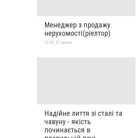
Менеджер з продажу
нерухомості(ріелтор)
12:42, 31 липня
Надійне лиття зі сталі та
чавуну - якість
починається в