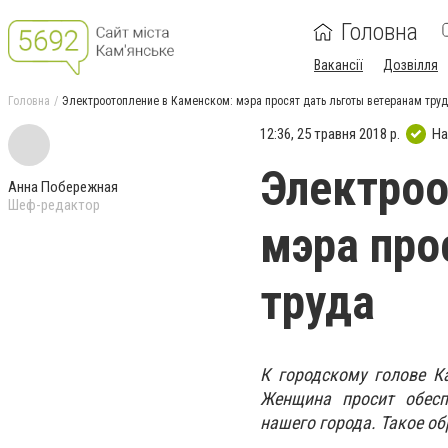
Головна
Вакансії
Дозвілля
Головна
Электроотопление в Каменском: мэра просят дать льготы ветеранам тру
12:36, 25 травня 2018 р.
На
Электроо
Анна Побережная
Шеф-редактор
мэра про
труда
К городскому голове К
Женщина просит обесп
нашего города. Такое о