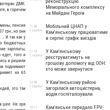
реконструкцію
 ветеран ДМК.
Меморіального комплексу
те, в горячем
на Майдані Героїв
емены, пенсия
Мобільний ЦНАП у
11:48
1 серпня
7 грн., но они
Кам’янському працюватиме
… И так как у
в серпні: графік виїздів
 из бюджетных
кие зарплаты,
У Кам’янському
11:18
 едет, того и
1 серпня
реєструватимуть на
лись и решили
грошову допомогу від ООН:
нам поднимают
хто може звернутися
днимет на 65
У Кам’янському районі
10:49
1 серпня
загорілася автоцистерна,
юдей, это так
водія госпіталізували
а шее. Не зря
Кам’янське передало FPV-
18:11
рах, не могут