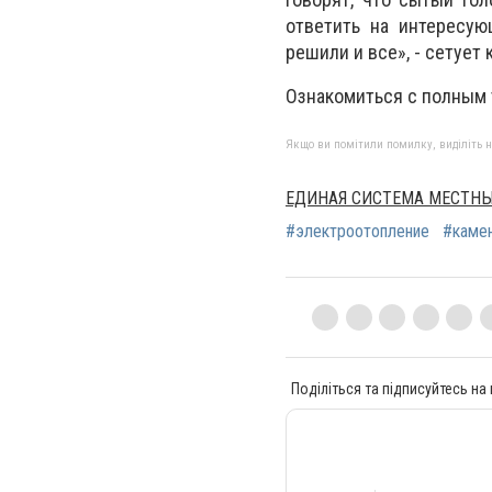
ответить на интересую
решили и все», - сетует 
Ознакомиться с полным
Якщо ви помітили помилку, виділіть нео
ЕДИНАЯ СИСТЕМА МЕСТН
#электроотопление
#каме
Поділіться та підписуйтесь на