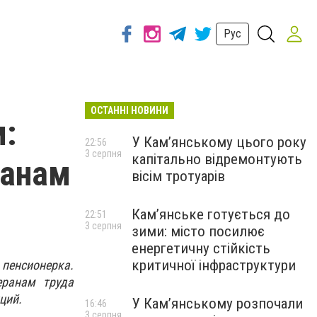
Рус
ОСТАННІ НОВИНИ
м:
У Кам’янському цього року
22:56
3 серпня
капітально відремонтують
ранам
вісім тротуарів
Кам’янське готується до
22:51
3 серпня
зими: місто посилює
енергетичну стійкість
критичної інфраструктури
 пенсионерка.
еранам труда
ций.
У Кам’янському розпочали
16:46
3 серпня