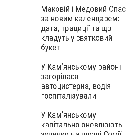
Маковій і Медовий Спас
за новим календарем:
дата, традиції та що
кладуть у святковий
букет
У Кам’янському районі
загорілася
автоцистерна, водія
госпіталізували
У Кам’янському
капітально оновлюють
зупинки на площі Софії