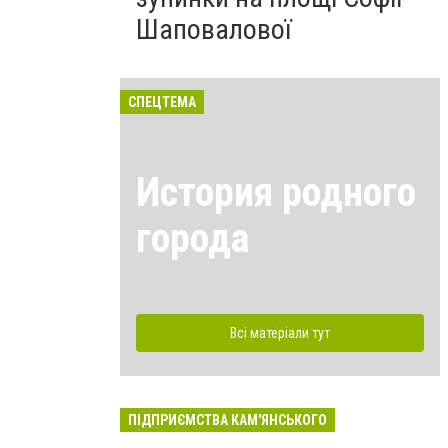
Шаповалової
СПЕЦТЕМА
История родного
города
Всі матеріали тут
ПІДПРИЄМСТВА КАМ'ЯНСЬКОГО