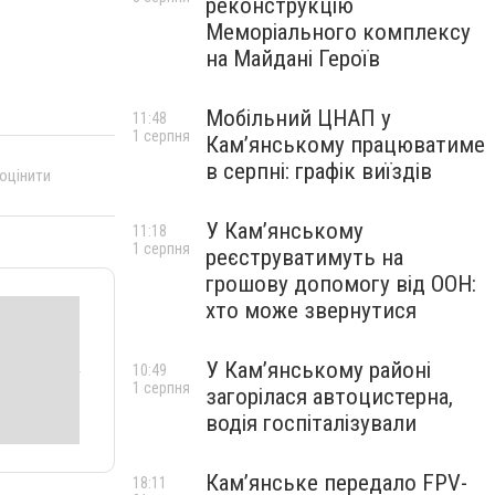
реконструкцію
Меморіального комплексу
на Майдані Героїв
Мобільний ЦНАП у
11:48
1 серпня
Кам’янському працюватиме
в серпні: графік виїздів
 оцінити
У Кам’янському
11:18
1 серпня
реєструватимуть на
грошову допомогу від ООН:
хто може звернутися
У Кам’янському районі
10:49
1 серпня
загорілася автоцистерна,
водія госпіталізували
Кам’янське передало FPV-
18:11