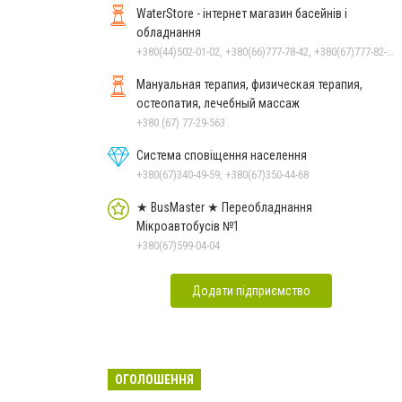
WaterStore - інтернет магазин басейнів і
обладнання
+380(44)502-01-02, +380(66)777-78-42, +380(67)777-82-19, +380(67)890-80-80, +380(73)890-80-80, +380(44)502-01-03
Мануальная терапия, физическая терапия,
остеопатия, лечебный массаж
+380 (67) 77-29-563
Система сповіщення населення
+380(67)340-49-59, +380(67)350-44-68
★ BusMaster ★ Переобладнання
Мікроавтобусів №1
+380(67)599-04-04
Додати підприємство
ОГОЛОШЕННЯ