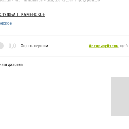
бхідний текст і натисніть Ctrl + Enter, щоб повідомити про це редакцію
СЛУЖБА Г. КАМЕНСКОЕ
енское
0,0
Оцініть першим
Авторизуйтесь
, щоб
 наші джерела