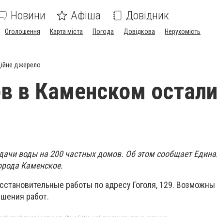
Новини
Афіша
Довідник
Оголошення
Карта міста
Погода
Довідкова
Нерухомість
ійне джерело
в в Каменском остал
дачи воды на 200 частных домов. Об этом сообщает Едина
орода Каменское.
сстановительные работы по адресу Гоголя, 129. Возможны
шения работ.