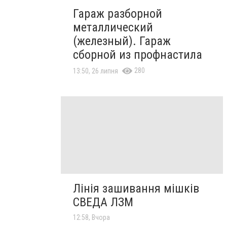
Гараж разборной
металлический
(железный). Гараж
сборной из профнастила
280
13:50, 26 липня
Лінія зашивання мішків
СВЕДА ЛЗМ
12:58, Вчора