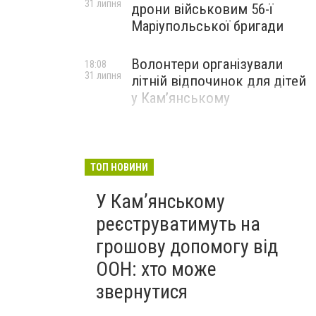
31 липня
дрони військовим 56-ї
Маріупольської бригади
Волонтери організували
18:08
31 липня
літній відпочинок для дітей
у Кам’янському
ТОП НОВИНИ
У Кам’янському
реєструватимуть на
грошову допомогу від
ООН: хто може
звернутися