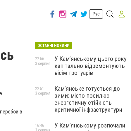
Рус
ОСТАННІ НОВИНИ
ись
У Кам’янському цього року
22:56
3 серпня
капітально відремонтують
вісім тротуарів
Кам’янське готується до
22:51
я
3 серпня
зими: місто посилює
енергетичну стійкість
критичної інфраструктури
 перебои в
У Кам’янському розпочали
16:46
3 серпня