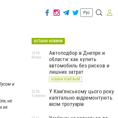
Рус
ОСТАННІ НОВИНИ
Автоподбор в Днепре и
16:00
Вчора
области: как купить
автомобиль без рисков и
лишних затрат
НОВИНИ КОМПАНІЙ
бусом и
У Кам’янському цього року
22:56
3 серпня
капітально відремонтують
ги, не
вісім тротуарів
и не
е