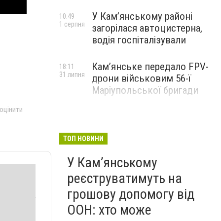
У Кам’янському районі
10:49
1 серпня
загорілася автоцистерна,
водія госпіталізували
Кам’янське передало FPV-
18:11
31 липня
дрони військовим 56-ї
Маріупольської бригади
 оцінити
ТОП НОВИНИ
У Кам’янському
реєструватимуть на
грошову допомогу від
ООН: хто може