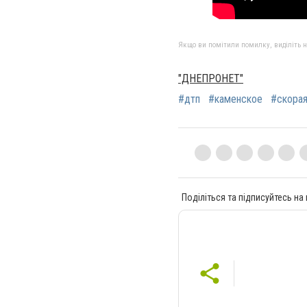
Якщо ви помітили помилку, виділіть нео
"ДНЕПРОНЕТ"
#дтп
#каменское
#скора
Поділіться та підписуйтесь на