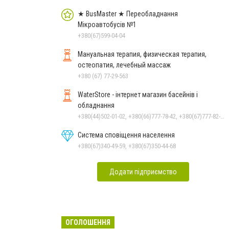
★ BusMaster ★ Переобладнання
Мікроавтобусів №1
+380(67)599-04-04
Мануальная терапия, физическая терапия,
остеопатия, лечебный массаж
+380 (67) 77-29-563
WaterStore - інтернет магазин басейнів і
обладнання
+380(44)502-01-02, +380(66)777-78-42, +380(67)777-82-19, +380(67)890-80-80, +380(73)890-80-80, +380(44)502-01-03
Система сповіщення населення
+380(67)340-49-59, +380(67)350-44-68
Додати підприємство
ОГОЛОШЕННЯ