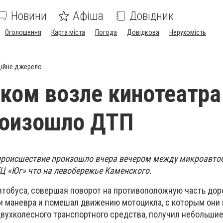
Новини
Афіша
Довідник
Оголошення
Карта міста
Погода
Довідкова
Нерухомість
ійне джерело
ком возле кинотеатра
роизошло ДТП
происшествие произошло вчера вечером между микроавто
Ц «Юг» что на левобережье Каменского.
втобуса, совершая поворот на противоположную часть доро
и маневра и помешал движению мотоцикла, с которым они 
двухколесного транспортного средства, получил небольши