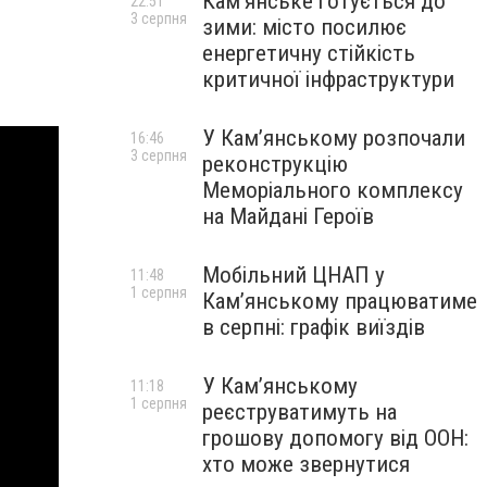
Кам’янське готується до
22:51
3 серпня
зими: місто посилює
енергетичну стійкість
критичної інфраструктури
У Кам’янському розпочали
16:46
3 серпня
реконструкцію
Меморіального комплексу
на Майдані Героїв
Мобільний ЦНАП у
11:48
1 серпня
Кам’янському працюватиме
в серпні: графік виїздів
У Кам’янському
11:18
1 серпня
реєструватимуть на
грошову допомогу від ООН:
хто може звернутися