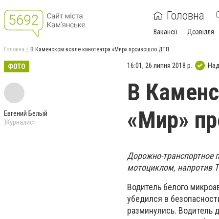
Головна
Вакансії
Дозвілля
Головна
В Каменском возле кинотеатра «Мир» произошло ДТП
16:01, 26 липня 2018 р.
Над
ФОТО
В Каменс
«Мир» п
Евгений Белый
Журналист
Дорожно-транспортное 
мотоциклом, напротив Т
Водитель белого микроа
убедился в безопасност
разминулись. Водитель 