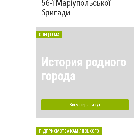
56-ї Маріупольської
бригади
СПЕЦТЕМА
История родного
города
Всі матеріали тут
ПІДПРИЄМСТВА КАМ'ЯНСЬКОГО