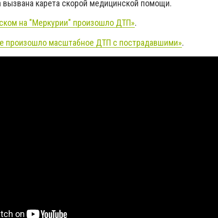
 вызвана карета скорой медицинской помощи.
ском на "Меркурии" произошло ДТП»
.
е произошло масштабное ДТП с пострадавшими»
.