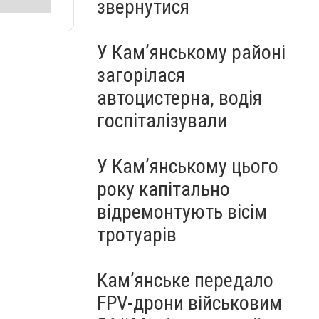
звернутися
У Кам’янському районі
загорілася
автоцистерна, водія
госпіталізували
У Кам’янському цього
року капітально
відремонтують вісім
тротуарів
Кам’янське передало
FPV-дрони військовим