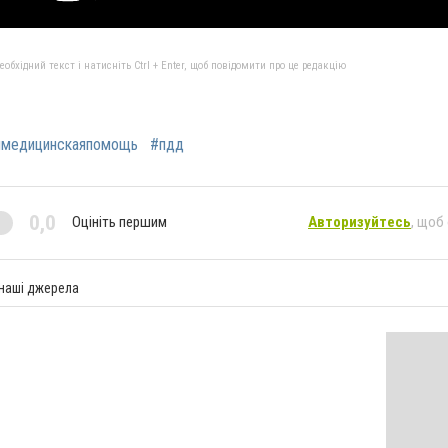
бхідний текст і натисніть Ctrl + Enter, щоб повідомити про це редакцію
ямедицинскаяпомощь
#пдд
0,0
Оцініть першим
Авторизуйтесь
, щоб
 наші джерела