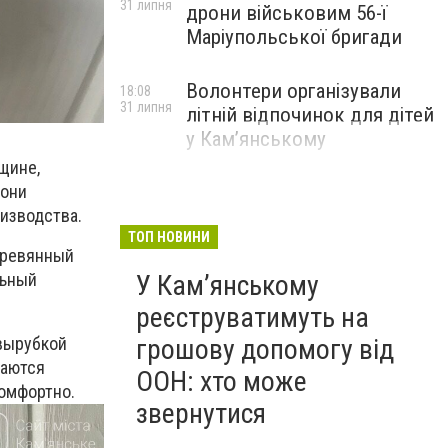
31 липня
дрони військовим 56-ї
Маріупольської бригади
Волонтери організували
18:08
31 липня
літній відпочинок для дітей
у Кам’янському
щине,
 они
изводства.
ТОП НОВИНИ
еревянный
льный
У Кам’янському
реєструватимуть на
 вырубкой
грошову допомогу від
ваются
ООН: хто може
омфортно.
звернутися