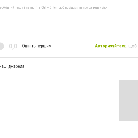
бхідний текст і натисніть Ctrl + Enter, щоб повідомити про це редакцію
0,0
Оцініть першим
Авторизуйтесь
, щоб
 наші джерела