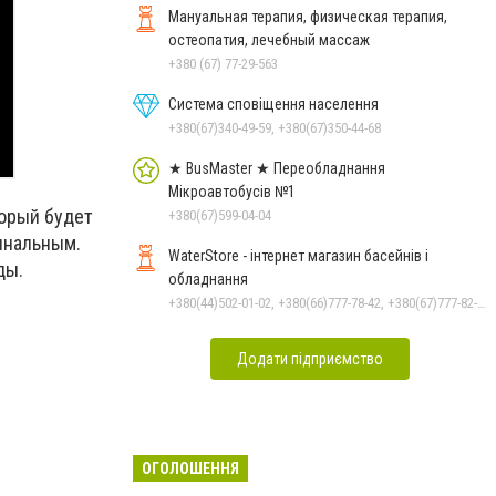
Мануальная терапия, физическая терапия,
остеопатия, лечебный массаж
+380 (67) 77-29-563
Система сповіщення населення
+380(67)340-49-59, +380(67)350-44-68
★ BusMaster ★ Переобладнання
Мікроавтобусів №1
торый будет
+380(67)599-04-04
инальным.
WaterStore - інтернет магазин басейнів і
ды.
обладнання
+380(44)502-01-02, +380(66)777-78-42, +380(67)777-82-19, +380(67)890-80-80, +380(73)890-80-80, +380(44)502-01-03
Додати підприємство
ОГОЛОШЕННЯ