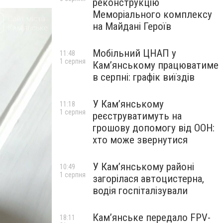
реконструкцію
Меморіального комплексу
на Майдані Героїв
Мобільний ЦНАП у
11:48
1 серпня
Кам’янському працюватиме
в серпні: графік виїздів
У Кам’янському
11:18
1 серпня
реєструватимуть на
грошову допомогу від ООН:
хто може звернутися
У Кам’янському районі
10:49
1 серпня
загорілася автоцистерна,
водія госпіталізували
Кам’янське передало FPV-
18:11