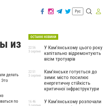
Рус
ОСТАННІ НОВИНИ
ы из
У Кам’янському цього року
22:56
3 серпня
капітально відремонтують
вісім тротуарів
Кам’янське готується до
22:51
али делать
3 серпня
зими: місто посилює
 Это
енергетичну стійкість
критичної інфраструктури
из
У Кам’янському розпочали
иваться по
16:46
3 серпня