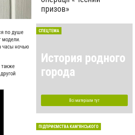
призов»
СПЕЦТЕМА
ся по душе
т модели.
а часы ночью
История родного
 также
города
 другой
Всі матеріали тут
ПІДПРИЄМСТВА КАМ'ЯНСЬКОГО