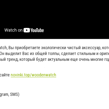
tch, Вы приобретаете экологически чистый аксессуар, ко
 Он выделит Вас из общей толпы, сделает стильным и ориг
вый тренд, который будет актуальным еще очень многие го
 сайте
novinki.top/woodenwatch
egram, SMS)