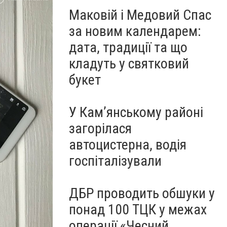
Маковій і Медовий Спас
за новим календарем:
дата, традиції та що
кладуть у святковий
букет
У Кам’янському районі
загорілася
автоцистерна, водія
госпіталізували
ДБР проводить обшуки у
понад 100 ТЦК у межах
операції «Чесний