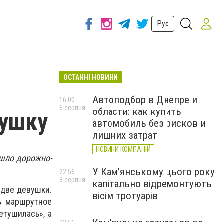
Рус
ОСТАННІ НОВИНИ
Автоподбор в Днепре и
16:00
6 серпня
области: как купить
вушку
автомобиль без рисков и
лишних затрат
НОВИНИ КОМПАНІЙ
ошло дорожно-
У Кам’янському цього року
22:56
3 серпня
капітально відремонтують
 две девушки.
вісім тротуарів
ь маршрутное
етушилась», а