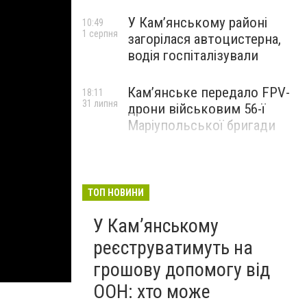
У Кам’янському районі
10:49
1 серпня
загорілася автоцистерна,
водія госпіталізували
Кам’янське передало FPV-
18:11
31 липня
дрони військовим 56-ї
Маріупольської бригади
ТОП НОВИНИ
У Кам’янському
реєструватимуть на
грошову допомогу від
ООН: хто може