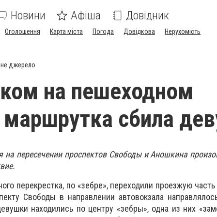
Новини
Афіша
Довідник
Оголошення
Карта міста
Погода
Довідкова
Нерухомість
йне джерело
ком на пешеходном
 маршрутка сбила де
я на пересечении проспектов Свободы и Аношкина произ
вие.
ного перекрестка, по «зебре», переходили проезжую часть
пекту Свободы в направлении автовокзала направлялос
девушки находились по центру «зебры», одна из них «зам