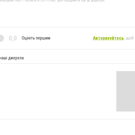
бхідний текст і натисніть Ctrl + Enter, щоб повідомити про це редакцію
0,0
Оцініть першим
Авторизуйтесь
, щоб
 наші джерела