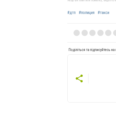
Якщо ви помітили помилку, виділіть нео
#дтп
#полиция
#такси
Поділіться та підписуйтесь на