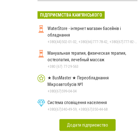
ПІДПРИЄМСТВА КАМ'ЯНСЬКОГО
WaterStore - інтернет магазин басейнів і
обладнання
+380(44)502-01-02, +380(66)777-78-42, +380(67)777-82-19, +380(67)890-80-80, +380(73)890-80-80, +380(44)502-01-03
Мануальная терапия, физическая терапия,
остеопатия, лечебный массаж
+380 (67) 77-29-563
★ BusMaster ★ Переобладнання
Мікроавтобусів №1
+380(67)599-04-04
Система сповіщення населення
+380(67)340-49-59, +380(67)350-44-68
Додати підприємство