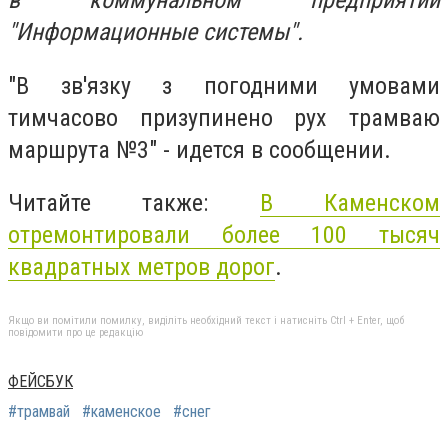
в коммунальном предприятии
"Информационные системы".
"
В зв'язку з погодними умовами
тимчасово призупинено рух трамваю
маршрута №3" - идется в сообщении.
Читайте также:
В Каменском
отремонтировали более 100 тысяч
квадратных метров дорог
.
Якщо ви помітили помилку, виділіть необхідний текст і натисніть Ctrl + Enter, щоб
повідомити про це редакцію
ФЕЙСБУК
#трамвай
#каменское
#снег