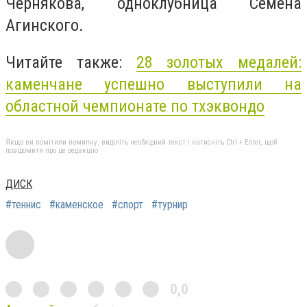
Чернякова, одноклубница Семена
Агинского.
Читайте также:
28 золотых медалей:
каменчане успешно выступили на
областной чемпионате по тхэквондо
Якщо ви помітили помилку, виділіть необхідний текст і натисніть Ctrl + Enter, щоб
повідомити про це редакцію
ДИСК
#теннис
#каменское
#спорт
#турнир
0,0