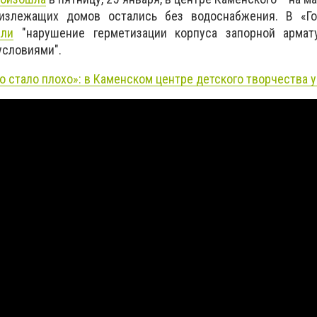
лизлежащих домов остались без водоснабжения. В «Го
али
"нарушение герметизации корпуса запорной армат
условиями".
о стало плохо»: в Каменском центре детского творчества 