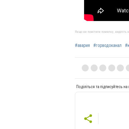
Якщо ви помітили помилку, виділіть нео
#авария
#горводоканал
#
Поділіться та підписуйтесь на