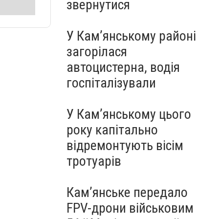
звернутися
У Кам’янському районі
загорілася
автоцистерна, водія
госпіталізували
У Кам’янському цього
року капітально
відремонтують вісім
тротуарів
Кам’янське передало
FPV-дрони військовим