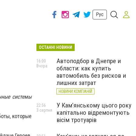
Рус
ОСТАННІ НОВИНИ
Автоподбор в Днепре и
16:00
Вчора
области: как купить
автомобиль без рисков и
лишних затрат
НОВИНИ КОМПАНІЙ
нные системы
У Кам’янському цього року
22:56
3 серпня
капітально відремонтують
боты, которые
вісім тротуарів
айдане Героев.