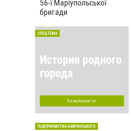
56-ї Маріупольської
бригади
СПЕЦТЕМА
История родного
города
Всі матеріали тут
ПІДПРИЄМСТВА КАМ'ЯНСЬКОГО