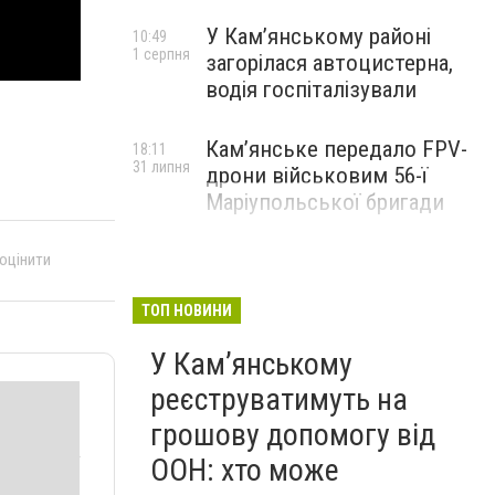
У Кам’янському районі
10:49
1 серпня
загорілася автоцистерна,
водія госпіталізували
Кам’янське передало FPV-
18:11
31 липня
дрони військовим 56-ї
Маріупольської бригади
 оцінити
ТОП НОВИНИ
У Кам’янському
реєструватимуть на
грошову допомогу від
ООН: хто може