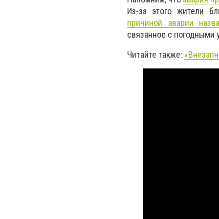
Из-за этого жители б
причиной аварии назв
связанное с погодными 
Читайте также:
«Внезапн