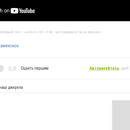
бхідний текст і натисніть Ctrl + Enter, щоб повідомити про це редакцію
каменское
0,0
Оцініть першим
Авторизуйтесь
, щоб
 наші джерела