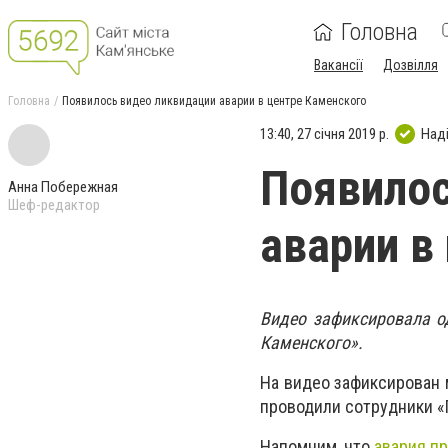
Головна
Вакансії
Дозвілля
Головна
Появилось видео ликвидации аварии в центре Каменского
13:40, 27 січня 2019 р.
Над
Появилос
Анна Побережная
Шеф-редактор
аварии в
Видео зафиксировала о
Каменского».
На видео зафиксирован м
проводили сотрудники «
Напомним, что
авария п