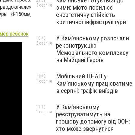
Кам’янське готується до
22:51
3 серпня
рводоканале»
зими: місто посилює
уры d-150мм,
енергетичну стійкість
критичної інфраструктури
умер ребенок
У Кам’янському розпочали
16:46
3 серпня
реконструкцію
Меморіального комплексу
на Майдані Героїв
Мобільний ЦНАП у
11:48
1 серпня
Кам’янському працюватиме
в серпні: графік виїздів
У Кам’янському
11:18
1 серпня
реєструватимуть на
грошову допомогу від ООН:
хто може звернутися