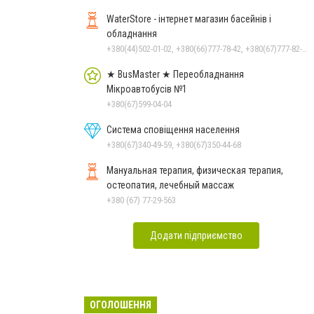
WaterStore - інтернет магазин басейнів і
обладнання
+380(44)502-01-02, +380(66)777-78-42, +380(67)777-82-19, +380(67)890-80-80, +380(73)890-80-80, +380(44)502-01-03
★ BusMaster ★ Переобладнання
Мікроавтобусів №1
+380(67)599-04-04
Система сповіщення населення
+380(67)340-49-59, +380(67)350-44-68
Мануальная терапия, физическая терапия,
остеопатия, лечебный массаж
+380 (67) 77-29-563
Додати підприємство
ОГОЛОШЕННЯ