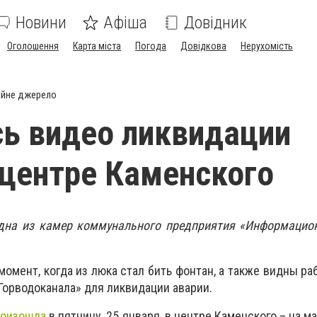
Новини
Афіша
Довідник
Оголошення
Карта міста
Погода
Довідкова
Нерухомість
ійне джерело
ь видео ликвидации
 центре Каменского
дна из камер коммунального предприятия «Информацио
омент, когда из люка стал бить фонтан, а также видны ра
Горводоканала» для ликвидации аварии.
роизошла
в пятницу, 25 января, в центре Каменского – на м