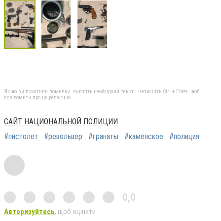
Якщо ви помітили помилку, виділіть необхідний текст і натисніть Ctrl + Enter, щоб
повідомити про це редакцію
САЙТ НАЦИОНАЛЬНОЙ ПОЛИЦИИ
#пистолет
#револьвер
#гранаты
#каменское
#полиция
0,0
Авторизуйтесь
, щоб оцінити