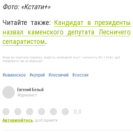
Фото: «Кстати+»
Читайте также:
Кандидат в президенты
назвал каменского депутата Лесничего
сепаратистом
.
Якщо ви помітили помилку, виділіть необхідний текст і натисніть Ctrl + Enter, щоб
повідомити про це редакцію
#каменское
#куприй
#лесничий
#сессия
Евгений Белый
Журналист
0,0
Авторизуйтесь
, щоб оцінити