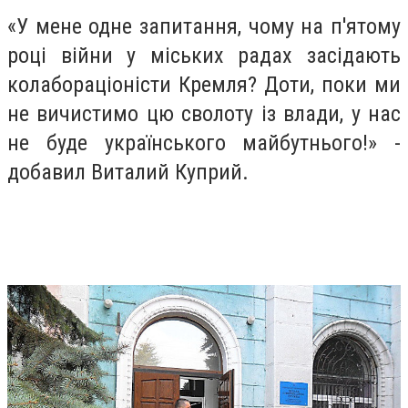
«У мене одне запитання, чому на п'ятому
році війни у міських радах засідають
колабораціоністи Кремля? Доти, поки ми
не вичистимо цю сволоту із влади, у нас
не буде українського майбутнього!» -
добавил Виталий Куприй.