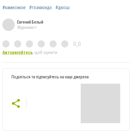
#камеснкое
#тхэквондо
#дюсш
Евгений Белый
Журналист
0,0
Авторизуйтесь
, щоб оцінити
Поділіться та підписуйтесь на наші джерела