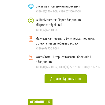
Система сповіщення населення
+380(67)340-49-59, +380(67)350-44-68
★ BusMaster ★ Переобладнання
Мікроавтобусів №1
+380(67)599-04-04
Мануальная терапия, физическая терапия,
остеопатия, лечебный массаж
+380 (67) 77-29-563
WaterStore - інтернет магазин басейнів і
обладнання
+380(44)502-01-02, +380(66)777-78-42, +380(67)777-82-19, +380(67)890-80-80, +380(73)890-80-80, +380(44)502-01-03
Додати підприємство
ОГОЛОШЕННЯ