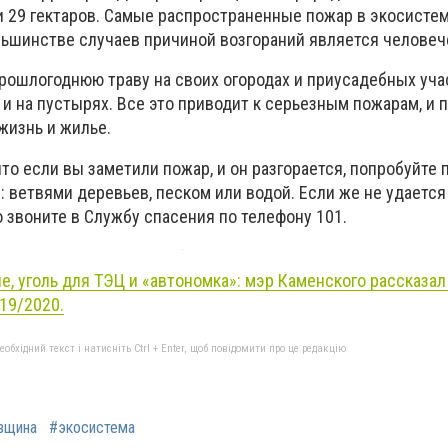
 29 гектаров. Самые распространенные пожар в экосистема
льшинстве случаев причиной возгораний является человеч
рошлогоднюю траву на своих огородах и приусадебных учас
 и на пустырях. Все это приводит к серьезным пожарам, и 
жизнь и жилье.
то если вы заметили пожар, и он разгорается, попробуйте
 ветвями деревьев, песком или водой. Если же не удается
 звоните в Службу спасения по телефону 101.
, уголь для ТЭЦ и «автономка»: мэр Каменского рассказал
19/2020.
бхідний текст і натисніть Ctrl + Enter, щоб повідомити про це редакцію
вщина
#экосистема