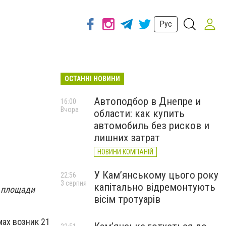
Рус
ОСТАННІ НОВИНИ
Автоподбор в Днепре и
16:00
Вчора
области: как купить
автомобиль без рисков и
лишних затрат
НОВИНИ КОМПАНІЙ
У Кам’янському цього року
22:56
3 серпня
капітально відремонтують
а площади
вісім тротуарів
ах возник 21