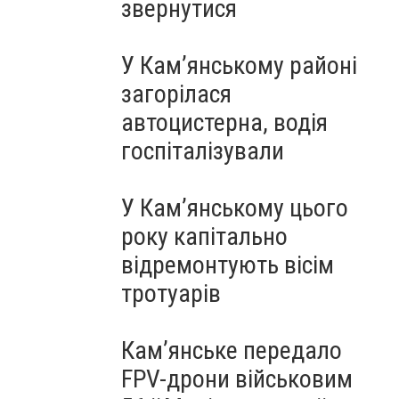
звернутися
У Кам’янському районі
загорілася
автоцистерна, водія
госпіталізували
У Кам’янському цього
року капітально
відремонтують вісім
тротуарів
Кам’янське передало
FPV-дрони військовим