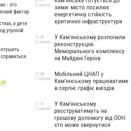
Кам’янське готується до
22:51
х - это
3 серпня
зими: місто посилює
еский фактор.
енергетичну стійкість
критичної інфраструктури
тках, а дети
под угрозой
У Кам’янському розпочали
16:46
3 серпня
реконструкцію
 потушить
Меморіального комплексу
 справиться
на Майдані Героїв
Мобільний ЦНАП у
11:48
1 серпня
Кам’янському працюватиме
 об
в серпні: графік виїздів
У Кам’янському
11:18
1 серпня
реєструватимуть на
грошову допомогу від ООН:
хто може звернутися