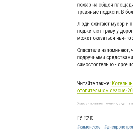
пожар на общей площади
травяные поджоги. В бо
Люди сжигают мусор и п
поджигают траву у дорог
может оказаться чья-то 
Спасатели напоминают, ч
подручными средствами:
самостоятельно - срочно
Читайте также:
Котельные
отопительном сезоне-20
Якщо ви помітили помилку, виділіть нео
ГУ ГСЧС
#каменское
#днепропетро