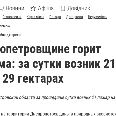
Новини
Афіша
Довідник
Оголошення
Карта міста
Погода
Довідкова
Нерухомість
гектарах
ійне джерело
опетровщине горит
ма: за сутки возник 21
 29 гектарах
тровской области за прошедшие сутки возник 21 пожар н
я, на территории Днепропетровщины в природных экосистем