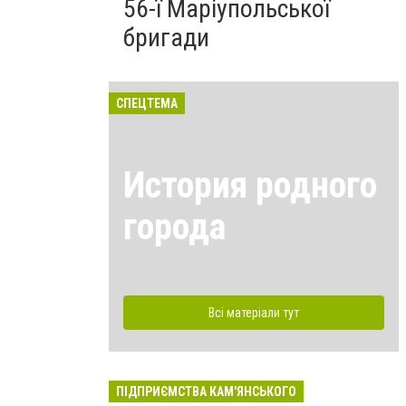
56-ї Маріупольської
бригади
СПЕЦТЕМА
История родного
города
Всі матеріали тут
ПІДПРИЄМСТВА КАМ'ЯНСЬКОГО