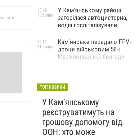
У Кам’янському районі
10:49
1 серпня
загорілася автоцистерна,
 оцінити
водія госпіталізували
Кам’янське передало FPV-
18:11
31 липня
дрони військовим 56-ї
Маріупольської бригади
ТОП НОВИНИ
У Кам’янському
реєструватимуть на
грошову допомогу від
ООН: хто може