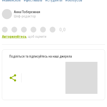
#каменское
#фестиваль
#студенты
#белоусов
Анна Побережная
Шеф-редактор
0,0
Авторизуйтесь
, щоб оцінити
Поділіться та підписуйтесь на наші джерела