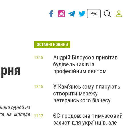
Рус
ОСТАННІ НОВИНИ
Андрій Білоусов привітав
12:15
будівельників із
арня
професійним святом
У Кам’янському планують
12:15
створити мережу
ветеранського бізнесу
ники одной из
ся на мопеде
ЄС продовжив тимчасовий
11:12
захист для українців, але