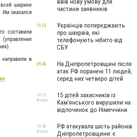
ввів нову умову для
 всей ширине
частини заявників
. Им оказался
Українців попереджають
10:23
го составили
про шахраїв, які
(управление
телефонують нібито від
ия).
СБУ
а направили в
На Дніпропетровщині після
09:40
атак РФ поранені 11 людей,
серед них четверо дітей
ки
15 дітей захисників із
19:19
Вчора
Кам’янського вирушили на
відпочинок до Німеччини
РФ атакувала шість районів
10:40
Вчора
Дніпропетровщини: є