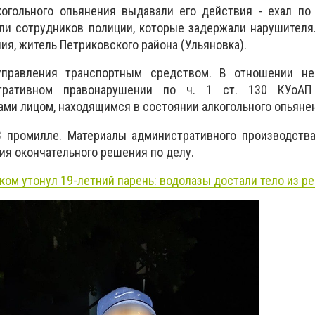
когольного опьянения выдавали его действия - ехал по
ли сотрудников полиции, которые задержали нарушителя
ия, житель Петриковского района (Ульяновка).
управления транспортным средством. В отношении не
тративном правонарушении по ч. 1 ст. 130 КУоАП 
ми лицом, находящимся в состоянии алкогольного опьянен
68 промилле. Материалы административного производств
ия окончательного решения по делу.
ком утонул 19-летний парень: водолазы достали тело из ре