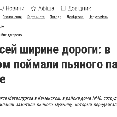
Новини
Афіша
Довідник
Оголошення
Карта міста
Погода
Довідкова
Нерухомість
еде
ійне джерело
всей ширине дороги: в
м поймали пьяного п
е
екте Металлургов в Каменском, в районе дома №48, сотруд
мпаний заметили пьяного мужчину, который передвигал