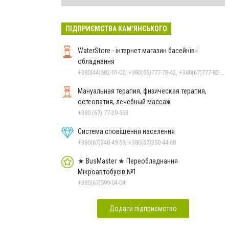
ПІДПРИЄМСТВА КАМ'ЯНСЬКОГО
WaterStore - інтернет магазин басейнів і
обладнання
+380(44)502-01-02, +380(66)777-78-42, +380(67)777-82-19, +380(67)890-80-80, +380(73)890-80-80, +380(44)502-01-03
Мануальная терапия, физическая терапия,
остеопатия, лечебный массаж
+380 (67) 77-29-563
Система сповіщення населення
+380(67)340-49-59, +380(67)350-44-68
★ BusMaster ★ Переобладнання
Мікроавтобусів №1
+380(67)599-04-04
Додати підприємство