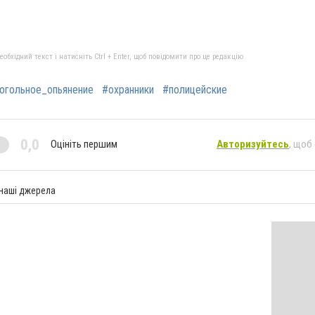
бхідний текст і натисніть Ctrl + Enter, щоб повідомити про це редакцію
огольное_опьянение
#охранники
#полицейские
0,0
Оцініть першим
Авторизуйтесь
, щоб
 наші джерела