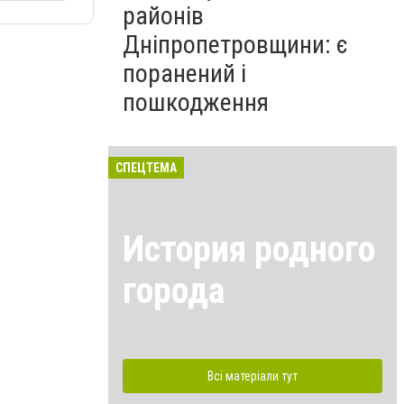
районів
Дніпропетровщини: є
поранений і
пошкодження
СПЕЦТЕМА
История родного
города
Всі матеріали тут