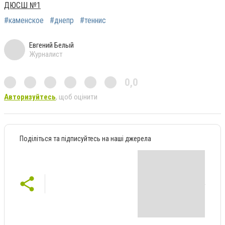
ДЮСШ №1
#каменское
#днепр
#теннис
Евгений Белый
Журналист
0,0
Авторизуйтесь
, щоб оцінити
Поділіться та підписуйтесь на наші джерела