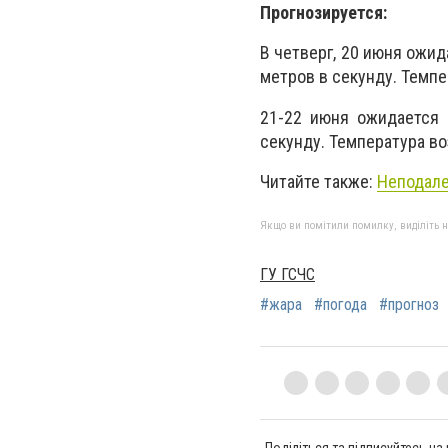
Прогнозируется:
В четверг, 20 июня ожид
метров в секунду. Темпер
21-22 июня ожидается 
секунду. Температура воз
Читайте также:
Неподале
Якщо ви помітили помилку, виділіть нео
ГУ ГСЧС
#жара
#погода
#прогноз
Поділіться та підписуйтесь на