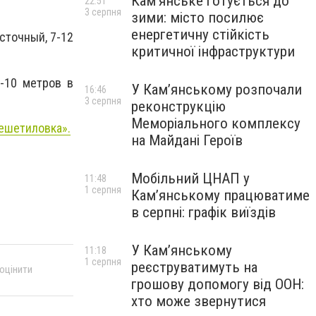
Кам’янське готується до
22:51
3 серпня
зими: місто посилює
енергетичну стійкість
сточный, 7-12
критичної інфраструктури
5-10 метров в
У Кам’янському розпочали
16:46
3 серпня
реконструкцію
Меморіального комплексу
ешетиловка».
на Майдані Героїв
Мобільний ЦНАП у
11:48
1 серпня
Кам’янському працюватиме
в серпні: графік виїздів
У Кам’янському
11:18
1 серпня
реєструватимуть на
 оцінити
грошову допомогу від ООН:
хто може звернутися