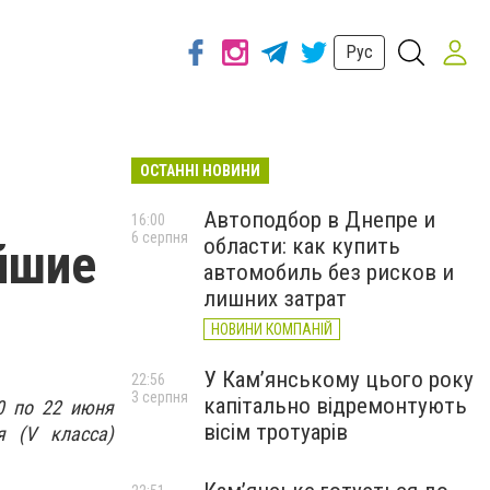
Рус
ОСТАННІ НОВИНИ
Автоподбор в Днепре и
16:00
6 серпня
области: как купить
йшие
автомобиль без рисков и
лишних затрат
НОВИНИ КОМПАНІЙ
У Кам’янському цього року
22:56
3 серпня
капітально відремонтують
0 по 22 июня
вісім тротуарів
я (V класса)