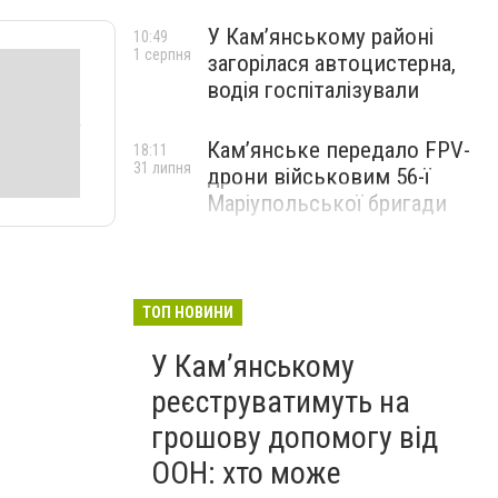
У Кам’янському районі
10:49
1 серпня
загорілася автоцистерна,
водія госпіталізували
Кам’янське передало FPV-
18:11
31 липня
дрони військовим 56-ї
Маріупольської бригади
ТОП НОВИНИ
У Кам’янському
реєструватимуть на
грошову допомогу від
ООН: хто може