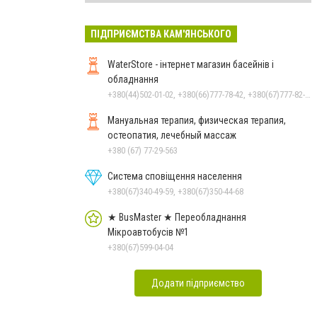
ПІДПРИЄМСТВА КАМ'ЯНСЬКОГО
WaterStore - інтернет магазин басейнів і
обладнання
+380(44)502-01-02, +380(66)777-78-42, +380(67)777-82-19, +380(67)890-80-80, +380(73)890-80-80, +380(44)502-01-03
Мануальная терапия, физическая терапия,
остеопатия, лечебный массаж
+380 (67) 77-29-563
Система сповіщення населення
+380(67)340-49-59, +380(67)350-44-68
★ BusMaster ★ Переобладнання
Мікроавтобусів №1
+380(67)599-04-04
Додати підприємство