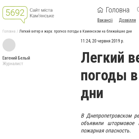
Головна
Вакансії
Дозвілля
Головна
Легкий ветер и жара: прогноз погоды в Каменском на ближайшие дни
11:24, 20 червня 2019 р.
Легкий в
Евгений Белый
Журналист
погоды в
дни
В Днепропетровском ре
объявили штормовое п
пожарная опасность.