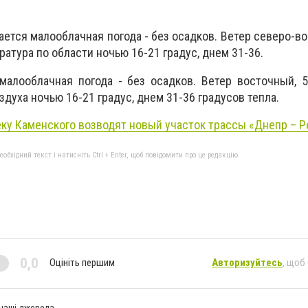
ается малооблачная погода - без осадков. Ветер северо-во
атура по области ночью 16-21 градус, днем ​​31-36.
малооблачная погода - без осадков. Ветер восточный, 
духа ночью 16-21 градус, днем ​​31-36 градусов тепла.
ку Каменского возводят новый участок трассы «Днепр – Р
бхідний текст і натисніть Ctrl + Enter, щоб повідомити про це редакцію
0,0
Оцініть першим
Авторизуйтесь
, щоб
 наші джерела