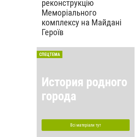
реконструкцію
Меморіального
комплексу на Майдані
Героїв
СПЕЦТЕМА
История родного
города
Всі матеріали тут