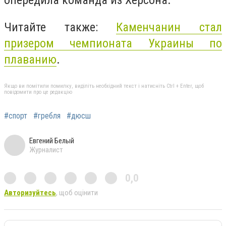
Читайте также:
Каменчанин стал
призером чемпионата Украины по
плаванию
.
Якщо ви помітили помилку, виділіть необхідний текст і натисніть Ctrl + Enter, щоб
повідомити про це редакцію
#спорт
#гребля
#дюсш
Евгений Белый
Журналист
0,0
Авторизуйтесь
, щоб оцінити