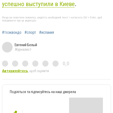
успешно выступили в Киеве
.
Якщо ви помітили помилку, виділіть необхідний текст і натисніть Ctrl + Enter, щоб
повідомити про це редакцію
#тхэквондо
#спорт
#испания
Евгений Белый
Журналист
0,0
Авторизуйтесь
, щоб оцінити
Поділіться та підписуйтесь на наші джерела