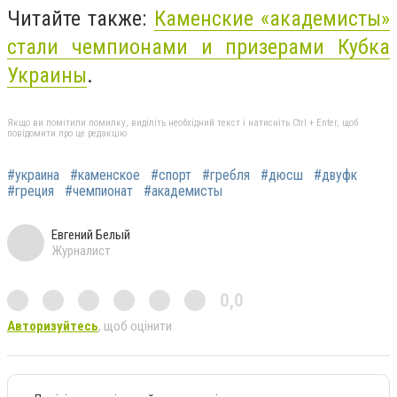
Читайте также:
Каменские «академисты»
стали чемпионами и призерами Кубка
Украины
.
Якщо ви помітили помилку, виділіть необхідний текст і натисніть Ctrl + Enter, щоб
повідомити про це редакцію
#украина
#каменское
#спорт
#гребля
#дюсш
#двуфк
#греция
#чемпионат
#академисты
Евгений Белый
Журналист
0,0
Авторизуйтесь
, щоб оцінити