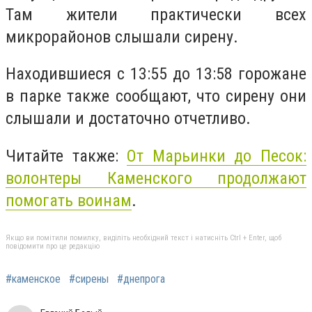
Там жители практически всех
микрорайонов слышали сирену.
Находившиеся с 13:55 до 13:58 горожане
в парке также сообщают, что сирену они
слышали и достаточно отчетливо.
Читайте также:
От Марьинки до Песок:
волонтеры Каменского продолжают
помогать воинам
.
Якщо ви помітили помилку, виділіть необхідний текст і натисніть Ctrl + Enter, щоб
повідомити про це редакцію
#каменское
#сирены
#днепрога