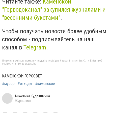
Читайте также:
Каменской
"Горводоканал" закупился журналами и
"весенними букетами"
.
Чтобы получать новости более удобным
способом - подписывайтесь на наш
канал в
Telegram
.
Якщо ви помітили помилку, виділіть необхідний текст і натисніть Ctrl + Enter, щоб
повідомити про це редакцію
КАМЕНСКОЙ ГОРСОВЕТ
#мусор
#отходы
#каменское
Анжелика Кудряшкина
Журналист