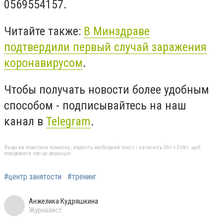
0569554157.
Читайте также:
В Минздраве
подтвердили первый случай заражения
коронавирусом
.
Чтобы получать новости более удобным
способом - подписывайтесь на наш
канал в
Telegram
.
Якщо ви помітили помилку, виділіть необхідний текст і натисніть Ctrl + Enter, щоб
повідомити про це редакцію
#центр занятости
#тренинг
Анжелика Кудряшкина
Журналист