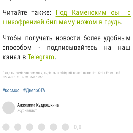
Читайте также:
Под Каменским сын с
шизофренией бил маму ножом в грудь
.
Чтобы получать новости более удобным
способом - подписывайтесь на наш
канал в
Telegram
.
Якщо ви помітили помилку, виділіть необхідний текст і натисніть Ctrl + Enter, щоб
повідомити про це редакцію
#космос
#ДнепрОГА
Анжелика Кудряшкина
Журналист
0,0