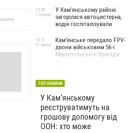
У Кам’янському районі
10:49
1 серпня
загорілася автоцистерна,
 оцінити
водія госпіталізували
Кам’янське передало FPV-
18:11
31 липня
дрони військовим 56-ї
Маріупольської бригади
ТОП НОВИНИ
У Кам’янському
реєструватимуть на
грошову допомогу від
ООН: хто може