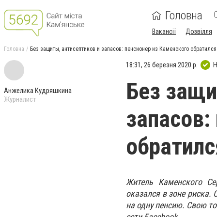
Головна
Вакансії
Дозвілля
Головна
Без защиты, антисептиков и запасов: пенсионер из Каменского обратился
18:31, 26 березня 2020 р.
Н
Без защи
Анжелика Кудряшкина
Журналист
запасов:
обратилс
Житель Каменского Се
оказался в зоне риска.
на одну пенсию. Свою т
сети Facebook.