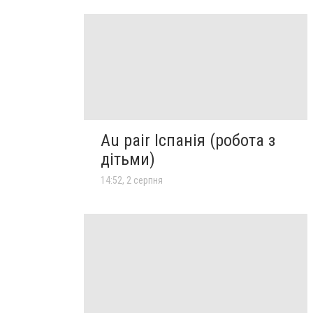
Au pair Іспанія (робота з
дітьми)
14:52, 2 серпня