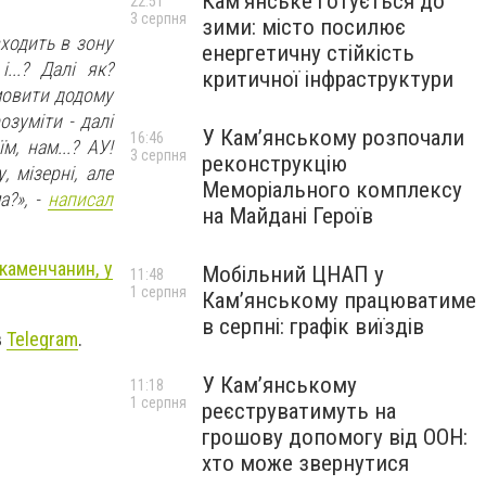
Кам’янське готується до
22:51
3 серпня
зими: місто посилює
входить в зону
енергетичну стійкість
...? Далі як?
критичної інфраструктури
амовити додому
озуміти - далі
У Кам’янському розпочали
16:46
м, нам...? АУ!
3 серпня
реконструкцію
 мізерні, але
Меморіального комплексу
а?», -
написал
на Майдані Героїв
каменчанин, у
Мобільний ЦНАП у
11:48
1 серпня
Кам’янському працюватиме
в серпні: графік виїздів
в
Telegram
.
У Кам’янському
11:18
1 серпня
реєструватимуть на
грошову допомогу від ООН:
хто може звернутися