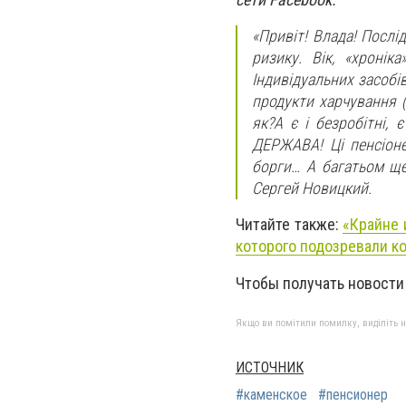
«Привіт! Влада! Послі
ризику. Вік, «хронік
Індивідуальних засобів
продукти харчування (
як?А є і безробітні, 
ДЕРЖАВА! Ці пенсіоне
борги… А багатьом ще
Сергей Новицкий.
Читайте также:
«Крайне 
которого подозревали к
Чтобы получать новости
Якщо ви помітили помилку, виділіть нео
ИСТОЧНИК
#каменское
#пенсионер