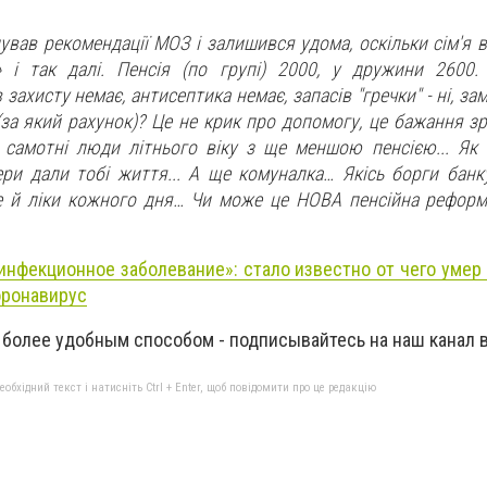
дував рекомендації МОЗ і залишився удома, оскільки сім'я 
а» і так далі. Пенсія (по групі) 2000, у дружини 2600. і
 захисту немає, антисептика немає, запасів "гречки" - ні, з
за який рахунок)? Це не крик про допомогу, це бажання зр
є самотні люди літнього віку з ще меншою пенсією... Як ї
ри дали тобі життя... А ще комуналка… Якісь борги банку,
 й ліки кожного дня… Чи може це НОВА пенсійна реформ
инфекционное заболевание»: стало известно от чего умер 
оронавирус
 более удобным способом - подписывайтесь на наш канал 
бхідний текст і натисніть Ctrl + Enter, щоб повідомити про це редакцію