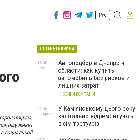
Рус
ОСТАННІ НОВИНИ
Автоподбор в Днепре и
16:00
Вчора
области: как купить
ого
автомобиль без рисков и
лишних затрат
НОВИНИ КОМПАНІЙ
У Кам’янському цього року
22:56
3 серпня
капітально відремонтують
оронавируса,
вісім тротуарів
поэтому живет
 в социальной