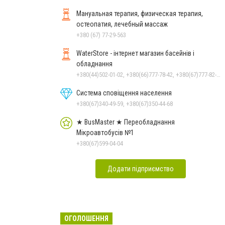
Мануальная терапия, физическая терапия,
остеопатия, лечебный массаж
+380 (67) 77-29-563
WaterStore - інтернет магазин басейнів і
обладнання
+380(44)502-01-02, +380(66)777-78-42, +380(67)777-82-19, +380(67)890-80-80, +380(73)890-80-80, +380(44)502-01-03
Система сповіщення населення
+380(67)340-49-59, +380(67)350-44-68
★ BusMaster ★ Переобладнання
Мікроавтобусів №1
+380(67)599-04-04
Додати підприємство
ОГОЛОШЕННЯ