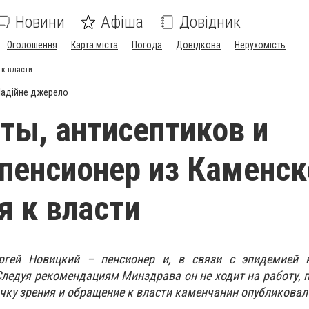
Новини
Афіша
Довідник
Оголошення
Карта міста
Погода
Довідкова
Нерухомість
 к власти
адійне джерело
ты, антисептиков и
 пенсионер из Каменск
я к власти
ргей Новицкий – пенсионер и, в связи с эпидемией к
 Следуя рекомендациям Минздрава он не ходит на работу, 
очку зрения и обращение к власти каменчанин опубликовал