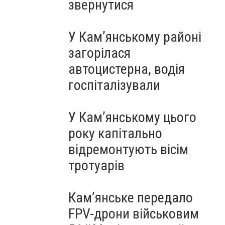
звернутися
У Кам’янському районі
загорілася
автоцистерна, водія
госпіталізували
У Кам’янському цього
року капітально
відремонтують вісім
тротуарів
Кам’янське передало
FPV-дрони військовим