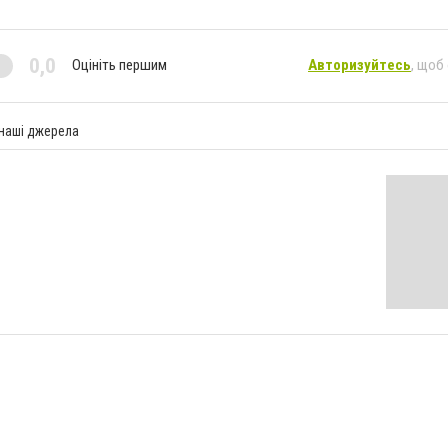
0,0
Оцініть першим
Авторизуйтесь
, щоб
 наші джерела