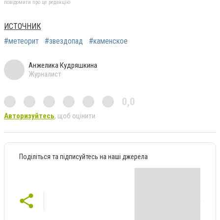
повідомити про це редакцію
ИСТОЧНИК
#метеорит
#звездопад
#каменское
Анжелика Кудряшкина
Журналист
0,0
Авторизуйтесь
, щоб оцінити
Поділіться та підписуйтесь на наші джерела