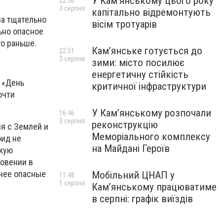
У Кам’янському цього року
22:56
3 серпня
капітально відремонтують
ла тщательно
вісім тротуарів
ьно опасное
го раньше.
Кам’янське готується до
22:51
3 серпня
зими: місто посилює
енергетичну стійкість
й «День
критичної інфраструктури
очти
У Кам’янському розпочали
16:46
3 серпня
реконструкцію
ия с Землей и
Меморіального комплексу
оид не
на Майдані Героїв
акую
овении в
енее опасные
Мобільний ЦНАП у
11:48
1 серпня
Кам’янському працюватиме
в серпні: графік виїздів