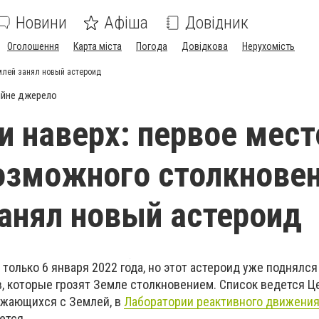
Новини
Афіша
Довідник
Оголошення
Карта міста
Погода
Довідкова
Нерухомість
емлей занял новый астероид
ійне джерело
и наверх: первое мест
озможного столкновен
анял новый астероид
только 6 января 2022 года, но этот астероид уже поднялся
в, которые грозят Земле столкновением. Список ведется 
ижающихся с Землей, в
Лаборатории реактивного движени
ется.