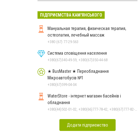
ПІДПРИЄМСТВА КАМ'ЯНСЬКОГО
Мануальная терапия, физическая терапия,
остеопатия, лечебный массаж
+380 (67) 77-29-563
Система сповіщення населення
+380(67)340-49-59, +380(67)350-44-68
★ BusMaster ★ Переобладнання
Мікроавтобусів №1
+380(67)599-04-04
WaterStore - інтернет магазин басейнів і
обладнання
+380(44)502-01-02, +380(66)777-78-42, +380(67)777-82-19, +380(67)890-80-80, +380(73)890-80-80, +380(44)502-01-03
Додати підприємство