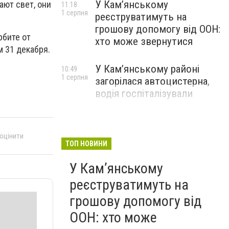
У Кам’янському
ают свет, они
11:18
1 серпня
реєструватимуть на
грошову допомогу від ООН:
рбите от
хто може звернутися
м 31 декабря.
У Кам’янському районі
10:49
1 серпня
загорілася автоцистерна,
водія госпіталізували
 оцінити
ТОП НОВИНИ
У Кам’янському
реєструватимуть на
грошову допомогу від
ООН: хто може