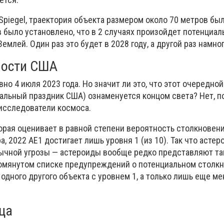
Spiegel, траектория объекта размером около 70 метров бы
в было установлено, что в 2 случаях произойдет потенциал
емлей. Один раз это будет в 2028 году, а другой раз намно
мости США
но 4 июля 2023 года. Но значит ли это, что этот очередно
альный праздник США) ознаменуется концом света? Нет, п
 исследователи космоса.
орая оценивает в равной степени вероятность столкновен
, 2022 AE1 достигает лишь уровня 1 (из 10). Так что астер
ычной угрозы — астероиды вообще редко представляют т
омянутом списке предупреждений о потенциальном столкн
одного другого объекта с уровнем 1, а только лишь еще м
ца