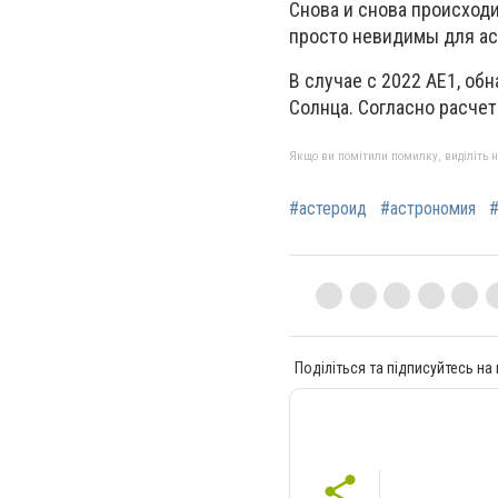
Снова и снова происходи
просто невидимы для а
В случае с 2022 AE1, об
Солнца. Согласно расчет
Якщо ви помітили помилку, виділіть нео
#астероид
#астрономия
#
Поділіться та підписуйтесь на