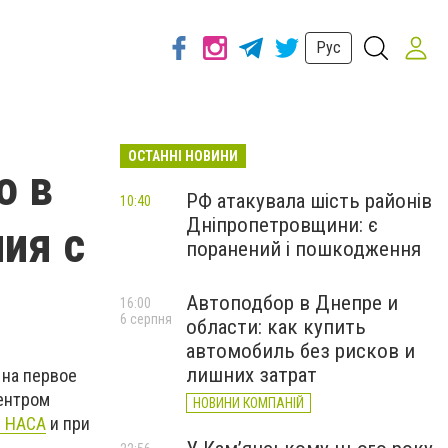
Рус
ОСТАННІ НОВИНИ
о в
РФ атакувала шість районів
10:40
Дніпропетровщини: є
ия с
поранений і пошкодження
Автоподбор в Днепре и
16:00
6 серпня
области: как купить
автомобиль без рисков и
лишних затрат
 на первое
Центром
НОВИНИ КОМПАНІЙ
я НАСА
и при