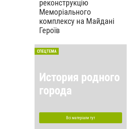
реконструкцію
Меморіального
комплексу на Майдані
Героїв
СПЕЦТЕМА
История родного
города
Всі матеріали тут