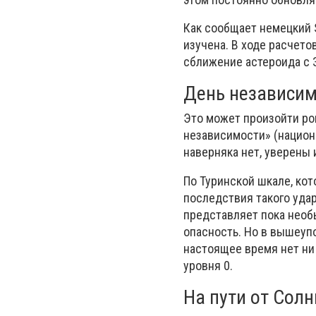
Как сообщает немецкий 
изучена. В ходе расчето
сближение астероида с З
День независи
Это может произойти ров
независимости» (национ
наверняка нет, уверены
По Туринской шкале, кот
последствия такого удара
представляет пока необ
опасность. Но в вышеуп
настоящее время нет ни 
уровня 0.
На пути от Солн