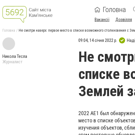
Головна
Вакансії
Дозвілля
Головна
Не смотри наверх: первое место в списке возможного столкновения с З
09:04, 14 січня 2022 р.
Над
Не смотр
Никола Тесла
Журналист
списке в
Землей з
2022 AE1 был обнаружен 
место в списке объекто
изучения объектов, сбл
этом постоянно обновля