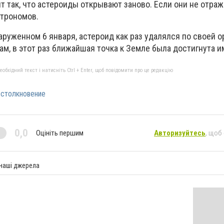
т так, что астероиды открывают заново. Если они не отраж
строномов.
наруженном 6 января, астероид как раз удалялся по своей о
ам, в этот раз ближайшая точка к Земле была достигнута и
бхідний текст і натисніть Ctrl + Enter, щоб повідомити про це редакцію
столкновение
0,0
Оцініть першим
Авторизуйтесь
, щоб
 наші джерела