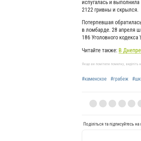
испугалась и выполнила
2122 гривны и скрылся.
Потерпевшая обратилась
в ломбарде. 28 апреля ш
186 Уголовного кодекса
Читайте также:
В Днепре
Якщо ви помітили помилку, виділіть нео
#каменское
#грабеж
#шк
Поділіться та підписуйтесь на