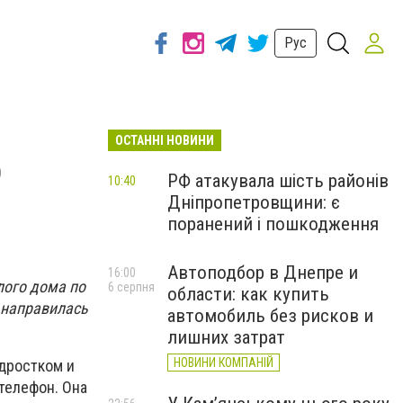
Рус
ОСТАННІ НОВИНИ
о
РФ атакувала шість районів
10:40
Дніпропетровщини: є
поранений і пошкодження
Автоподбор в Днепре и
16:00
лого дома по
6 серпня
области: как купить
 направилась
автомобиль без рисков и
лишних затрат
НОВИНИ КОМПАНІЙ
дростком и
телефон. Она