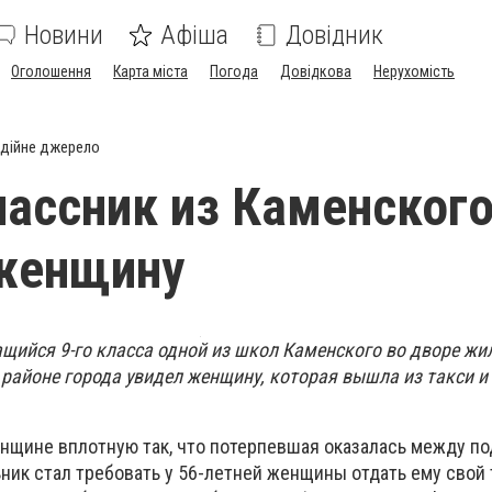
Новини
Афіша
Довідник
Оголошення
Карта міста
Погода
Довідкова
Нерухомість
дійне джерело
ассник из Каменског
 женщину
ащийся 9-го класса одной из школ Каменского во дворе жи
районе города увидел женщину, которая вышла из такси и
нщине вплотную так, что потерпевшая оказалась между по
ник стал требовать у 56-летней женщины отдать ему свой 