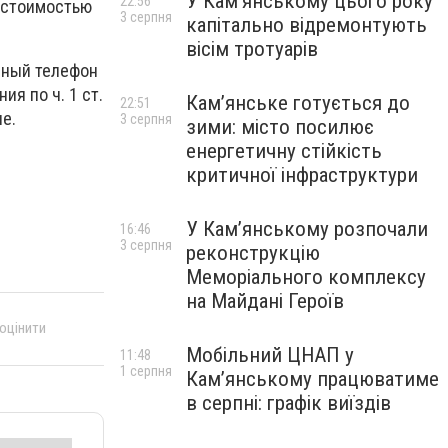
У Кам’янському цього року
22:56
4 стоимостью
3 серпня
капітально відремонтують
вісім тротуарів
нный телефон
я по ч. 1 ст.
Кам’янське готується до
22:51
е.
3 серпня
зими: місто посилює
енергетичну стійкість
критичної інфраструктури
У Кам’янському розпочали
16:46
3 серпня
реконструкцію
Меморіального комплексу
на Майдані Героїв
 оцінити
Мобільний ЦНАП у
11:48
1 серпня
Кам’янському працюватиме
в серпні: графік виїздів