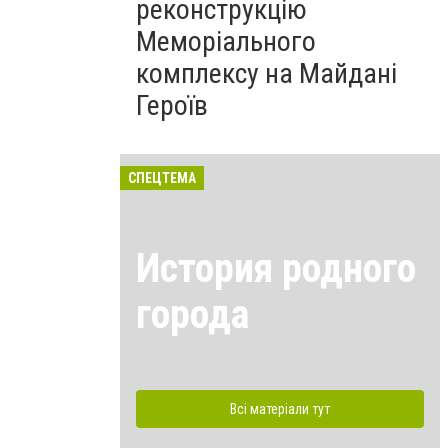
реконструкцію
Меморіального
комплексу на Майдані
Героїв
СПЕЦТЕМА
История родного
города
Всі матеріали тут