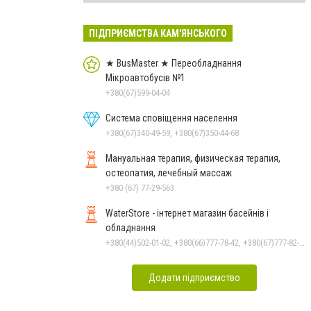
ПІДПРИЄМСТВА КАМ'ЯНСЬКОГО
★ BusMaster ★ Переобладнання
Мікроавтобусів №1
+380(67)599-04-04
Система сповіщення населення
+380(67)340-49-59, +380(67)350-44-68
Мануальная терапия, физическая терапия,
остеопатия, лечебный массаж
+380 (67) 77-29-563
WaterStore - інтернет магазин басейнів і
обладнання
+380(44)502-01-02, +380(66)777-78-42, +380(67)777-82-19, +380(67)890-80-80, +380(73)890-80-80, +380(44)502-01-03
Додати підприємство