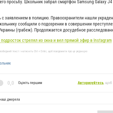
 его просьбу. Школьник забрал смартфон Samsung Galaxy J
 с заявлением в полицию. Правоохранители нашли украде
кольнику сообщили о подозрении в совершении преступлени
 Украины (грабеж). Продолжается досудебное расследовани
 подросток стрелял из окна и вел прямой эфир в Instagram
бхідний текст і натисніть Ctrl + Enter, щоб повідомити про це редакцію
ольник
0,0
Оцініть першим
Авторизуйтесь
, щоб
 наші джерела