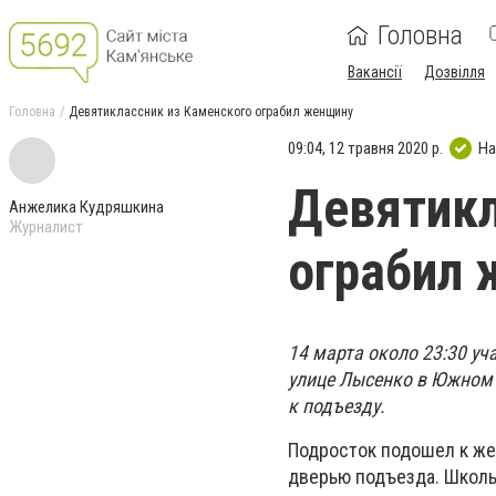
Головна
Вакансії
Дозвілля
Головна
Девятиклассник из Каменского ограбил женщину
09:04, 12 травня 2020 р.
На
Девятикл
Анжелика Кудряшкина
Журналист
ограбил
14 марта около 23:30 уч
улице Лысенко в Южном 
к подъезду.
Подросток подошел к же
дверью подъезда. Школь