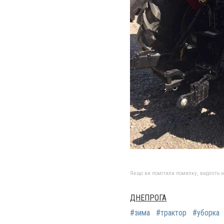
Якщо ви помітили помилку, виділіть нео
ДНЕПРОГА
#зима
#трактор
#уборка