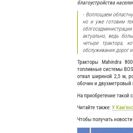
благоустройства населе
- Воплощаем областну
но и уже готовим те
облгосадминистрации
актуально, ведь бол
четыре трактора, к
обслуживания дорог и
Тракторы Mahindra 80
топливные системы BOSH
отвал шириной 2,5 м, р
обочин и двухметровый к
На приобретение такой 
Читайте также:
У Кам’ян
Чтобы получать новости