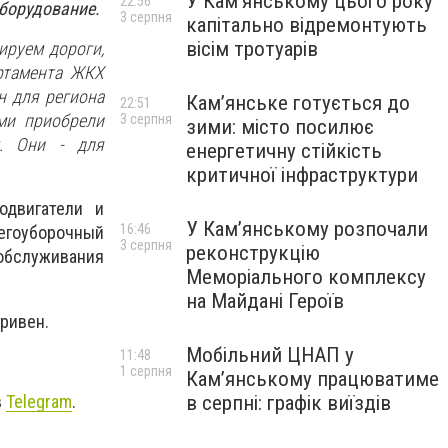
У Кам’янському цього року
22:56
оборудование.
3 серпня
капітально відремонтують
вісім тротуарів
ируем дороги,
артамента ЖКХ
н для региона
Кам’янське готується до
22:51
ми приобрели
3 серпня
зими: місто посилює
т. Они - для
енергетичну стійкість
критичної інфраструктури
одвигатели и
У Кам’янському розпочали
16:46
негоуборочный
3 серпня
реконструкцію
 обслуживания
Меморіального комплексу
на Майдані Героїв
ривен.
Мобільний ЦНАП у
11:48
1 серпня
Кам’янському працюватиме
в
Telegram
.
в серпні: графік виїздів