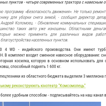
нных пунктов - четыре современных трактора с навесным 
ю программу «Безопасность движения». Не только ремонт
хнику для уборки снега зимой, - сообщил директор деп
 Андрей Коломоец. - Обновление коммунальных спецмаши
ьшинство таких авто уже изношены. Областными деньга
оторые можно применять для различных видов рабо
 благоустройства населенных пунктов.
00 4 WD - индийского производства. Они имеют турб
. В комплект входит сменное навесное оборудование: с
оторная косилка, которую в основном использовать для
овш, способный поднять 1 600 кг.
спецтехники из областного бюджета выделили 3 миллиона г
ському реконструюють кінотеатр "Комсомолець"
 более удобным способом - подписывайтесь на наш канал 