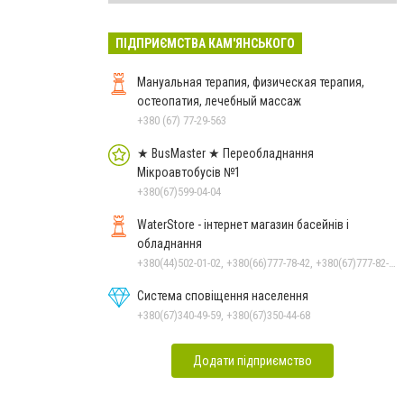
ПІДПРИЄМСТВА КАМ'ЯНСЬКОГО
Мануальная терапия, физическая терапия,
остеопатия, лечебный массаж
+380 (67) 77-29-563
★ BusMaster ★ Переобладнання
Мікроавтобусів №1
+380(67)599-04-04
WaterStore - інтернет магазин басейнів і
обладнання
+380(44)502-01-02, +380(66)777-78-42, +380(67)777-82-19, +380(67)890-80-80, +380(73)890-80-80, +380(44)502-01-03
Система сповіщення населення
+380(67)340-49-59, +380(67)350-44-68
Додати підприємство