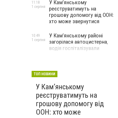
У Кам’янському
11:18
1 серпня
реєструватимуть на
грошову допомогу від ООН:
хто може звернутися
У Кам’янському районі
10:49
1 серпня
загорілася автоцистерна,
водія госпіталізували
ТОП НОВИНИ
У Кам’янському
реєструватимуть на
грошову допомогу від
ООН: хто може