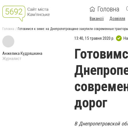
Головна
Вакансії
Дозвілля
Головна
Готовимся к зиме: на Днепропетровщине закупили современные тракторы
13:40, 15 травня 2020 р.
На
Готовимс
Анжелика Кудряшкина
Журналист
Днепропе
современ
дорог
В Днепропетровской обл