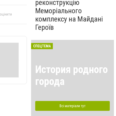
реконструкцію
Меморіального
 оцінити
комплексу на Майдані
Героїв
СПЕЦТЕМА
История родного
города
Всі матеріали тут