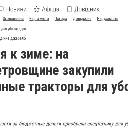
Новини
Афіша
Довідник
Оголошення
Карта міста
Погода
Довідкова
Нерухомість
 для уборки дорог
дійне джерело
я к зиме: на
тровщине закупили
ные тракторы для уб
асти за бюджетные деньги приобрели спецтехнику для у