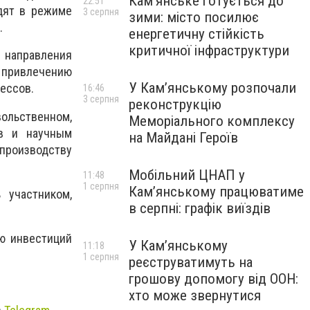
Кам’янське готується до
22:51
дят в режиме
3 серпня
зими: місто посилює
.
енергетичну стійкість
критичної інфраструктури
 направления
 привлечению
У Кам’янському розпочали
ессов.
16:46
3 серпня
реконструкцію
ольственном,
Меморіального комплексу
ов и научным
на Майдані Героїв
производству
Мобільний ЦНАП у
11:48
1 серпня
Кам’янському працюватиме
 участником,
в серпні: графік виїздів
ю инвестиций
У Кам’янському
11:18
1 серпня
реєструватимуть на
грошову допомогу від ООН:
хто може звернутися