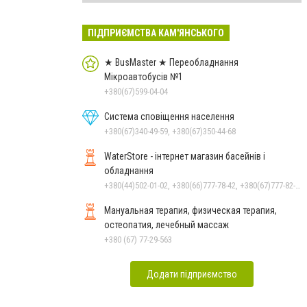
ПІДПРИЄМСТВА КАМ'ЯНСЬКОГО
★ BusMaster ★ Переобладнання
Мікроавтобусів №1
+380(67)599-04-04
Система сповіщення населення
+380(67)340-49-59, +380(67)350-44-68
WaterStore - інтернет магазин басейнів і
обладнання
+380(44)502-01-02, +380(66)777-78-42, +380(67)777-82-19, +380(67)890-80-80, +380(73)890-80-80, +380(44)502-01-03
Мануальная терапия, физическая терапия,
остеопатия, лечебный массаж
+380 (67) 77-29-563
Додати підприємство