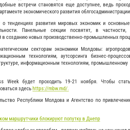
одобные встречи становятся еще доступнее, ведь прохо
епартаменте экономического развития облгосадминистрации
 о тенденциях развития мировых экономик и основные
льности. Панельные секции посвятят, в частности,
й в созданию новых производственно-промышленных проц
атегическим секторам экономики Молдовы: агропродов
икационным технологиям, аутсорсинга бизнес-процесс
труктуре, информационным технологиям, промышленному 
ss Week будет проходить 19-21 ноября. Чтобы стать
роваться здесь
https://mbw.md/.
ельство Республики Молдова и Агентство по привлечени
ком маршрутчики блокируют попутку в Днепр