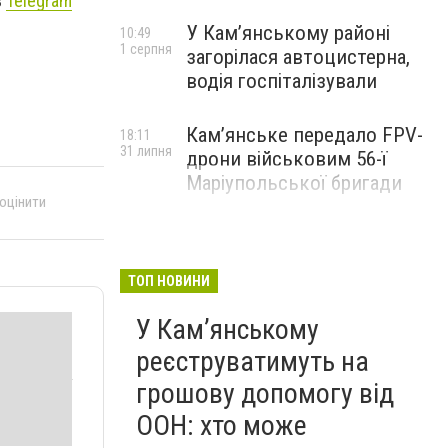
в
Telegram
У Кам’янському районі
10:49
1 серпня
загорілася автоцистерна,
водія госпіталізували
Кам’янське передало FPV-
18:11
31 липня
дрони військовим 56-ї
Маріупольської бригади
 оцінити
ТОП НОВИНИ
У Кам’янському
реєструватимуть на
грошову допомогу від
ООН: хто може