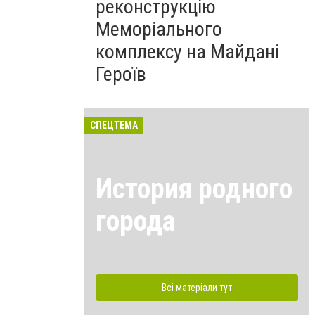
реконструкцію
Меморіального
комплексу на Майдані
Героїв
СПЕЦТЕМА
История родного
города
Всі матеріали тут