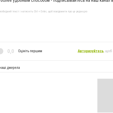
 более удобным способом - подписывайтесь на наш канал 
бхідний текст і натисніть Ctrl + Enter, щоб повідомити про це редакцію
0,0
Оцініть першим
Авторизуйтесь
, щоб
 наші джерела