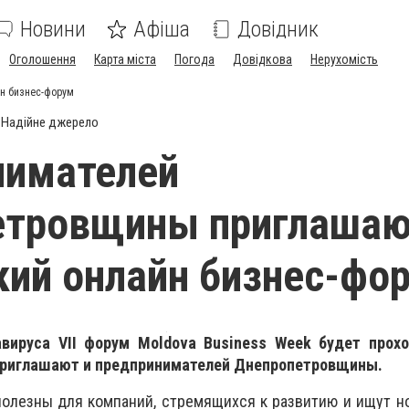
Новини
Афіша
Довідник
Оголошення
Карта міста
Погода
Довідкова
Нерухомість
н бизнес-форум
Надійне джерело
нимателей
етровщины приглашаю
ий онлайн бизнес-фо
вируса VII форум Moldova Business Week будет прохо
приглашают и предпринимателей Днепропетровщины.
полезны для компаний, стремящихся к развитию и ищут 