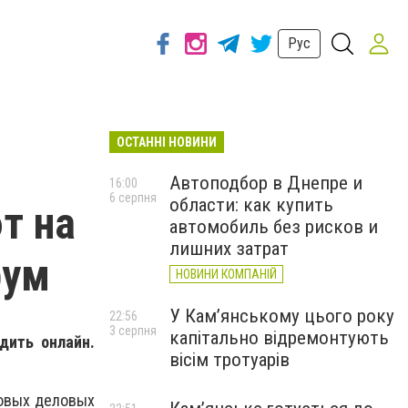
Рус
ОСТАННІ НОВИНИ
Автоподбор в Днепре и
16:00
6 серпня
области: как купить
т на
автомобиль без рисков и
лишних затрат
рум
НОВИНИ КОМПАНІЙ
У Кам’янському цього року
22:56
3 серпня
капітально відремонтують
дить онлайн.
вісім тротуарів
новых деловых