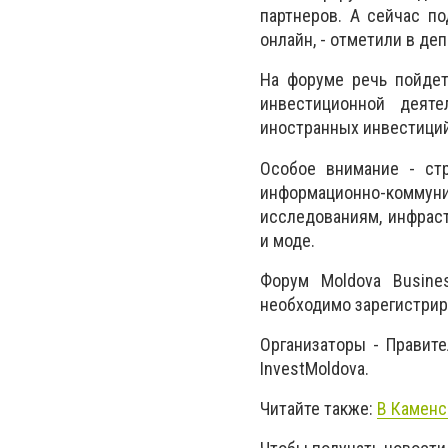
партнеров. А сейчас п
онлайн, - отметили в д
На форуме речь пойдет
инвестиционной деяте
иностранных инвестици
Особое внимание - стр
информационно-коммун
исследованиям, инфрас
и моде.
Форум Moldova Busine
необходимо зарегистри
Организаторы - Правит
InvestMoldova.
Читайте также:
В Каменс