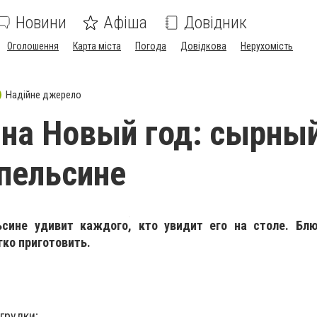
Новини
Афіша
Довідник
Оголошення
Карта міста
Погода
Довідкова
Нерухомість
Надійне джерело
на Новый год: сырны
апельсине
сине удивит каждого, кто увидит его на столе. Бл
гко приготовить.
грудки;