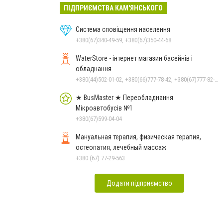
ПІДПРИЄМСТВА КАМ'ЯНСЬКОГО
Система сповіщення населення
+380(67)340-49-59, +380(67)350-44-68
WaterStore - інтернет магазин басейнів і
обладнання
+380(44)502-01-02, +380(66)777-78-42, +380(67)777-82-19, +380(67)890-80-80, +380(73)890-80-80, +380(44)502-01-03
★ BusMaster ★ Переобладнання
Мікроавтобусів №1
+380(67)599-04-04
Мануальная терапия, физическая терапия,
остеопатия, лечебный массаж
+380 (67) 77-29-563
Додати підприємство