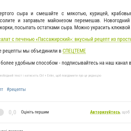
.
ертого сыра и смешайте с мякотью, курицей, крабовы
осолите и заправьте майонезом перемешав. Новогодний
корки, посыпать остатками сыра. Можно украсить клюквой 
салат с печенью «Пассажирский»: вкусный рецепт из прос
се рецепты мы объединили в
СПЕЦТЕМЕ
 более удобным способом - подписывайтесь на наш канал 
бхідний текст і натисніть Ctrl + Enter, щоб повідомити про це редакцію
пт
#рецепты
0,0
Оцініть першим
Авторизуйтесь
, щоб