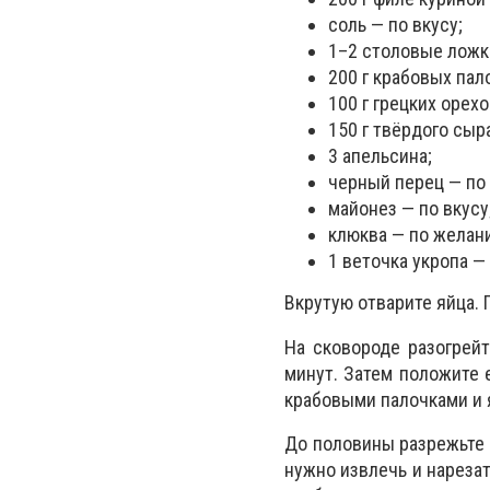
соль — по вкусу;
1–2 столовые ложк
200 г крабовых пал
100 г грецких орехо
150 г твёрдого сыр
3 апельсина;
черный перец — по 
майонез — по вкусу
клюква — по желан
1 веточка укропа —
Вкрутую отварите яйца.
На сковороде разогрей
минут. Затем положите 
крабовыми палочками и я
До половины разрежьте 
нужно извлечь и нарезат