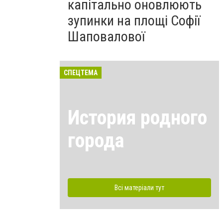
капітально оновлюють
зупинки на площі Софії
Шаповалової
СПЕЦТЕМА
История родного
города
Всі матеріали тут