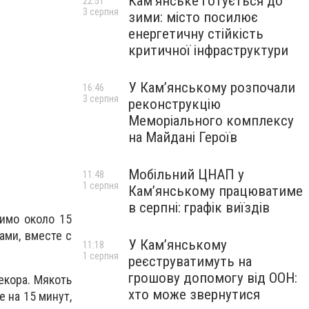
Кам’янське готується до
22:51
3 серпня
зими: місто посилює
енергетичну стійкість
критичної інфраструктури
У Кам’янському розпочали
16:46
3 серпня
реконструкцію
Меморіального комплексу
на Майдані Героїв
Мобільний ЦНАП у
11:48
1 серпня
Кам’янському працюватиме
в серпні: графік виїздів
димо около 15
ами, вместе с
У Кам’янському
11:18
1 серпня
реєструватимуть на
грошову допомогу від ООН:
екора. Мякоть
хто може звернутися
 на 15 минут,