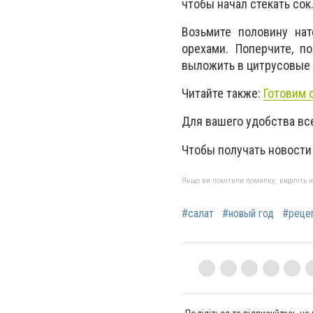
чтобы начал стекать сок
Возьмите половину нат
орехами. Поперчите, п
выложить в цитрусовые 
Читайте также:
Готовим 
Для вашего удобства в
Чтобы получать новости
Якщо ви помітили помилку, виділіть нео
#салат
#новый год
#реце