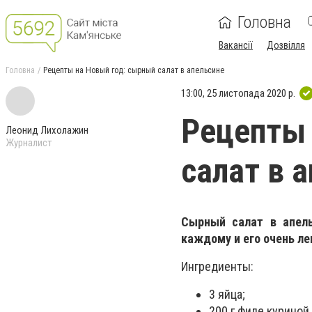
Головна
Вакансії
Дозвілля
Головна
Рецепты на Новый год: сырный салат в апельсине
13:00, 25 листопада 2020 р.
Рецепты 
Леонид Лихолажин
Журналист
салат в 
Сырный салат в апель
каждому и его очень ле
Ингредиенты:
3 яйца;
200 г филе куриной 