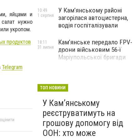
У Кам’янському районі
10:49
ми, яйцами и
1 серпня
загорілася автоцистерна,
 салат нужно
водія госпіталізували
или укропом.
Кам’янське передало FPV-
тых продуктов
18:11
31 липня
дрони військовим 56-ї
Маріупольської бригади
в
Telegram
ТОП НОВИНИ
У Кам’янському
реєструватимуть на
 оцінити
грошову допомогу від
ООН: хто може