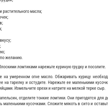
и растительного масла;
очек;
в;
а;
вкусу;
;
ию;
 по желанию.
 Плоскими ломтиками нарежьте куриную грудку и посолите.
те на умеренном огне масло. Обжаривать курицу необхо
ее на тарелку и остудите. Нарежьте ее маленькими кусочк
йцами. Измельчите орехи и натрите на мелкой терке сыр.
апельсин, отделите тонкие ломтики. Они пригодятся для д
ь маленькими кусочками. Сложите мякоть в сито и оставьте