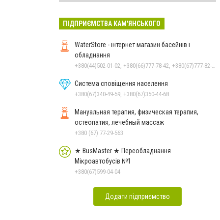
ПІДПРИЄМСТВА КАМ'ЯНСЬКОГО
WaterStore - інтернет магазин басейнів і
обладнання
+380(44)502-01-02, +380(66)777-78-42, +380(67)777-82-19, +380(67)890-80-80, +380(73)890-80-80, +380(44)502-01-03
Система сповіщення населення
+380(67)340-49-59, +380(67)350-44-68
Мануальная терапия, физическая терапия,
остеопатия, лечебный массаж
+380 (67) 77-29-563
★ BusMaster ★ Переобладнання
Мікроавтобусів №1
+380(67)599-04-04
Додати підприємство