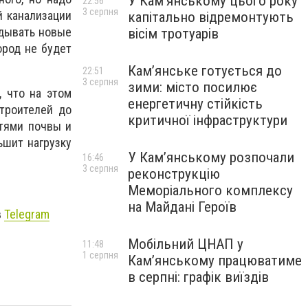
У Кам’янському цього року
22:56
3 серпня
й канализации
капітально відремонтують
адывать новые
вісім тротуарів
ород не будет
Кам’янське готується до
22:51
3 серпня
зими: місто посилює
, что на этом
енергетичну стійкість
Строителей до
критичної інфраструктури
стями почвы и
ьшит нагрузку
У Кам’янському розпочали
16:46
3 серпня
реконструкцію
Меморіального комплексу
на Майдані Героїв
в
Telegram
Мобільний ЦНАП у
11:48
1 серпня
Кам’янському працюватиме
в серпні: графік виїздів