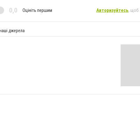
0,0
Оцініть першим
Авторизуйтесь
, щоб
 наші джерела