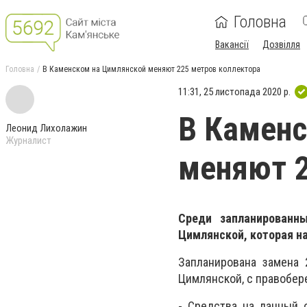
Головна
Вакансії
Дозвілля
Головна
В Каменском на Цимлянской меняют 225 метров коллектора
11:31, 25 листопада 2020 р.
В Каменс
Леонид Лихолажин
Журналист
меняют 2
Среди запланированн
Цимлянской, которая на
Запланирована замена
Цимлянской, с правобе
- Средства на данный о