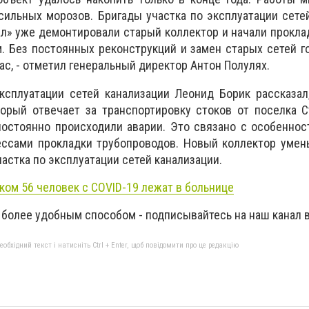
сильных морозов. Бригады участка по эксплуатации сете
л» уже демонтировали старый коллектор и начали прокл
 Без постоянных реконструкций и замен старых сетей г
ас, - отметил генеральный директор Антон Полулях.
ксплуатации сетей канализации Леонид Борик рассказал
торый отвечает за транспортировку стоков от поселка 
постоянно происходили аварии. Это связано с особенно
ессами прокладки трубопроводов. Новый коллектор умен
астка по эксплуатации сетей канализации.
ком 56 человек с COVID-19 лежат в больнице
 более удобным способом - подписывайтесь на наш канал 
бхідний текст і натисніть Ctrl + Enter, щоб повідомити про це редакцію