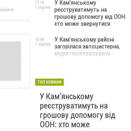
У Кам’янському
11:18
1 серпня
реєструватимуть на
 оцінити
грошову допомогу від ООН:
хто може звернутися
У Кам’янському районі
10:49
1 серпня
загорілася автоцистерна,
водія госпіталізували
ТОП НОВИНИ
У Кам’янському
реєструватимуть на
грошову допомогу від
ООН: хто може