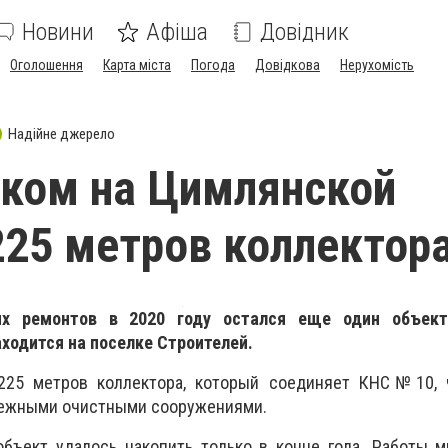
Новини
Афіша
Довідник
Оголошення
Карта міста
Погода
Довідкова
Нерухомість
Надійне джерело
ком на Цимлянской
25 метров коллектор
ых ремонтов в 2020 году остался еще один объект
ходится на поселке Строителей.
 225 метров коллектора, который соединяет КНС№10, 
режными очистными сооружениями.
бъект удалось накопить только в конце года. Работы м