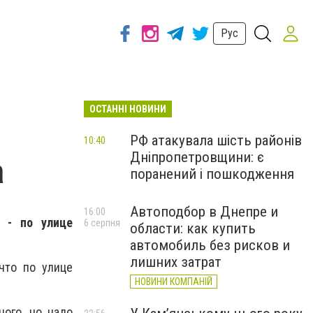
Рус
ОСТАННІ НОВИНИ
РФ атакувала шість районів
10:40
Дніпропетровщини: є
а
поранений і пошкодження
Автоподбор в Днепре и
16:00
 - по улице
6 серпня
области: как купить
автомобиль без рисков и
лишних затрат
что по улице
НОВИНИ КОМПАНІЙ
ного, но надо