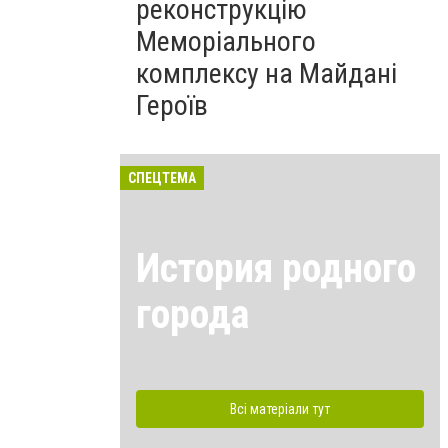
реконструкцію
Меморіального
комплексу на Майдані
Героїв
СПЕЦТЕМА
История родного
города
Всі матеріали тут