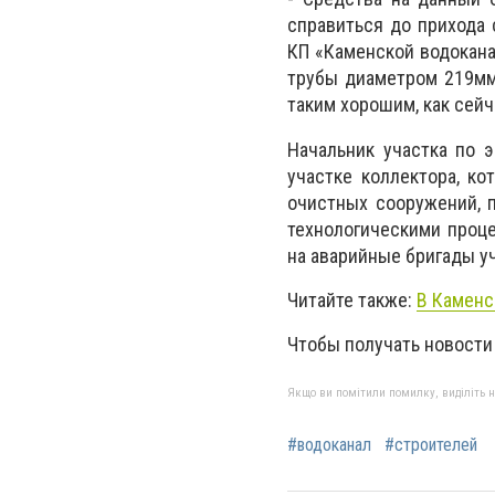
справиться до прихода 
КП «Каменской водокана
трубы диаметром 219мм.
таким хорошим, как сейч
Начальник участка по э
участке коллектора, ко
очистных сооружений, 
технологическими проц
на аварийные бригады уч
Читайте также:
В Каменс
Чтобы получать новости
Якщо ви помітили помилку, виділіть нео
#водоканал
#строителей