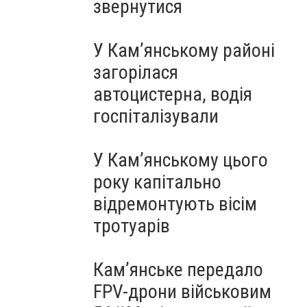
звернутися
У Кам’янському районі
загорілася
автоцистерна, водія
госпіталізували
У Кам’янському цього
року капітально
відремонтують вісім
тротуарів
Кам’янське передало
FPV-дрони військовим