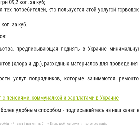
рн 09,2 коп. за куб;
 тех потребителей, кто пользуется этой услугой горводока
 коп. за куб.
ов:
льства, предписывающая поднять в Украине минимальну
тов (хлора и др.), расходных материалов для проведения 
сти услуг подрядчиков, которые занимаются ремонт
т с пенсиями, коммуналкой и зарплатами в Украине
 более удобным способом - подписывайтесь на наш канал 
бхідний текст і натисніть Ctrl + Enter, щоб повідомити про це редакцію