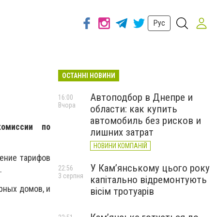
Рус
ОСТАННІ НОВИНИ
Автоподбор в Днепре и
16:00
Вчора
области: как купить
автомобиль без рисков и
омиссии по
лишних затрат
НОВИНИ КОМПАНІЙ
шение тарифов
У Кам’янському цього року
22:56
.
3 серпня
капітально відремонтують
рных домов, и
вісім тротуарів