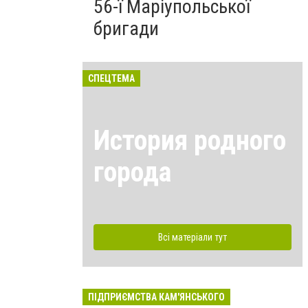
56-ї Маріупольської
бригади
СПЕЦТЕМА
История родного
города
Всі матеріали тут
ПІДПРИЄМСТВА КАМ'ЯНСЬКОГО