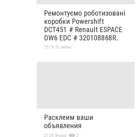
Ремонтуємо роботизовані
коробки Powershift
DCT451 # Renault ESPACE
DW6 EDC # 320108868R.
10:19, 31 липня
Расклеим ваши
объявления
2
21:29, Вчора