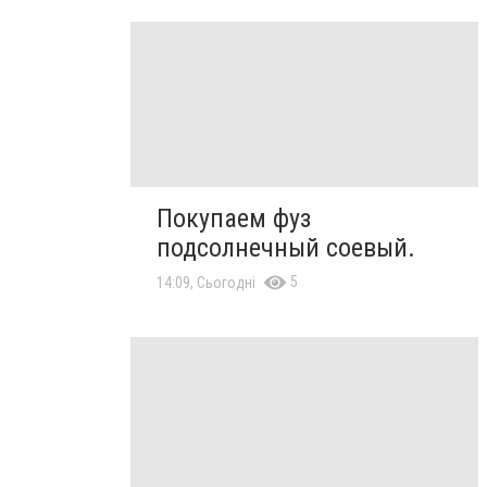
Покупаем фуз
подсолнечный соевый.
5
14:09, Сьогодні