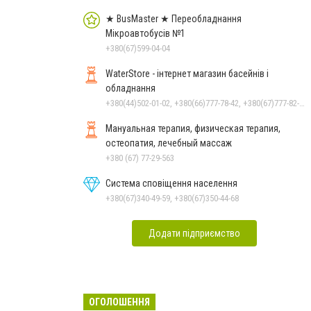
★ BusMaster ★ Переобладнання
Мікроавтобусів №1
+380(67)599-04-04
WaterStore - інтернет магазин басейнів і
обладнання
+380(44)502-01-02, +380(66)777-78-42, +380(67)777-82-19, +380(67)890-80-80, +380(73)890-80-80, +380(44)502-01-03
Мануальная терапия, физическая терапия,
остеопатия, лечебный массаж
+380 (67) 77-29-563
Система сповіщення населення
+380(67)340-49-59, +380(67)350-44-68
Додати підприємство
ОГОЛОШЕННЯ