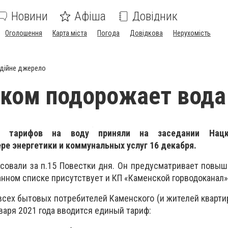
Новини
Афіша
Довідник
Оголошення
Карта міста
Погода
Довідкова
Нерухомість
дійне джерело
ком подорожает вода
и тарифов на воду приняли на заседании Нацк
ре энергетики и коммунальных услуг 16 декабря.
совали за п.15 Повестки дня. Он предусматривает повы
анном списке присутствует и КП «Каменской горводоканал»
всех бытовых потребителей Каменского (и жителей кварти
нваря 2021 года вводится единый тариф: