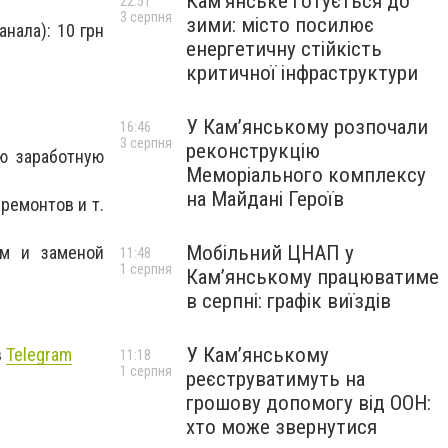
Кам’янське готується до
22:51
3 серпня
зими: місто посилює
нала): 10 грн
енергетичну стійкість
критичної інфраструктури
У Кам’янському розпочали
16:46
3 серпня
реконструкцію
ю заработную
Меморіального комплексу
на Майдані Героїв
ремонтов и т.
Мобільний ЦНАП у
ом и заменой
11:48
1 серпня
Кам’янському працюватиме
в серпні: графік виїздів
У Кам’янському
в
Telegram
11:18
1 серпня
реєструватимуть на
грошову допомогу від ООН:
хто може звернутися