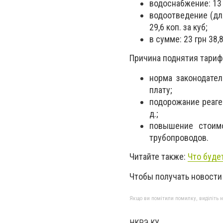
водоснабжение: 13 г
водоотведение (для
29,6 коп. за куб;
в сумме: 23 грн 38,8
Причина поднятия тариф
норма законодате
плату;
подорожание реаген
д.;
повышение стоимо
трубопроводов.
Читайте также:
Что буде
Чтобы получать новости
Якщо ви помітили помилку, виділіть нео
НКРЭ КУ