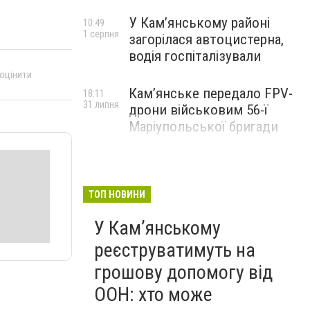
У Кам’янському районі
10:49
1 серпня
загорілася автоцистерна,
водія госпіталізували
 оцінити
Кам’янське передало FPV-
18:11
31 липня
дрони військовим 56-ї
Маріупольської бригади
ТОП НОВИНИ
У Кам’янському
реєструватимуть на
грошову допомогу від
ООН: хто може