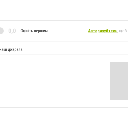
0,0
Оцініть першим
Авторизуйтесь
, щоб
 наші джерела