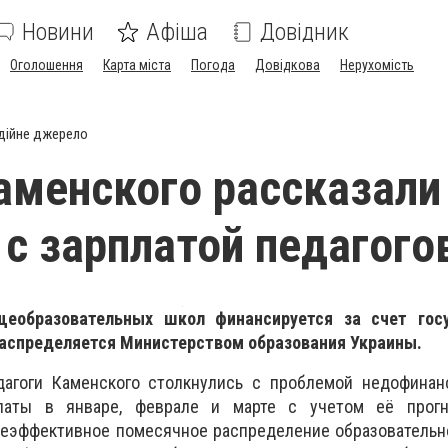
Новини
Афіша
Довідник
Оголошення
Карта міста
Погода
Довідкова
Нерухомість
дійне джерело
аменского рассказали
 с зарплатой педагого
щеобразовательных школ финансируется за счет гос
распределяется Министерством образования Украины.
дагоги Каменского столкнулись с проблемой недофинан
латы в январе, феврале и марте с учетом её прогн
неэффективное помесячное распределение образовательн