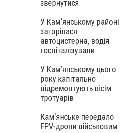
звернутися
У Кам’янському районі
загорілася
автоцистерна, водія
госпіталізували
У Кам’янському цього
року капітально
відремонтують вісім
тротуарів
Кам’янське передало
FPV-дрони військовим