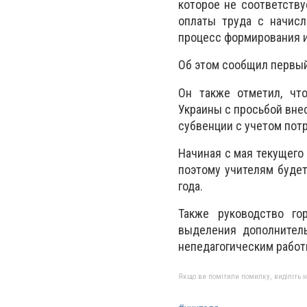
которое не соответству
оплаты труда с начисл
процесс формирования и
Об этом сообщил первый
Он также отметил, чт
Украины с просьбой вне
субвенции с учетом пот
Начиная с мая текущего
поэтому учителям будет
года.
Также руководство го
выделения дополнител
непедагогическим работ
Якщо ви помітили помилку, виділіть нео