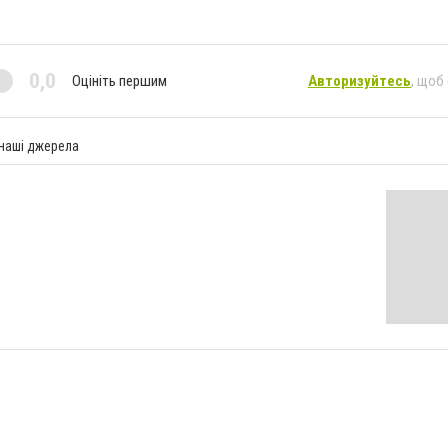
0,0
Оцініть першим
Авторизуйтесь
, щоб
 наші джерела