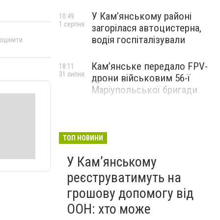
У Кам’янському районі
10:49
1 серпня
загорілася автоцистерна,
водія госпіталізували
 оцінити
Кам’янське передало FPV-
18:11
31 липня
дрони військовим 56-ї
Маріупольської бригади
ТОП НОВИНИ
У Кам’янському
реєструватимуть на
грошову допомогу від
ООН: хто може