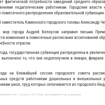
ет фактической потребности заведений среднего образо
ениями педагогическим работникам. Городские власти 
 помесячного распределения образовательной субвенции.
 заместитель Каменского городского головы Александр Ч
о мэр города Андрей Белоусов направил письма Прем
сти изменения в помесячные расписания ассигнований об
ребности отрасли.
 года, государственная субвенция распределена в увеличе
 выплачено то, что они недополучили в январе, феврале 
рода на ближайшей сессии городского совета рассм
ьных средств работникам дошкольных и внешкольных 
никам школ, труд которых оплачивается из городского бюд
бхідний текст і натисніть Ctrl + Enter, щоб повідомити про це редакцію