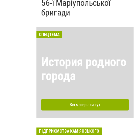
56-ї Маріупольської
бригади
СПЕЦТЕМА
История родного
города
Всі матеріали тут
ПІДПРИЄМСТВА КАМ'ЯНСЬКОГО