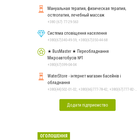
Мануальная терапия, физическая терапия,
остеопатия, лечебный массаж
+380 (67) 77-29-563
Система сповіщення населення
+380(67)340-49-59, +380(67)350-44-68
★ BusMaster ★ Переобладнання
Мікроавтобусів №1
+380(67)599-04-04
WaterStore - інтернет магазин басейнів і
обладнання
+380(44)502-01-02, +380(66)777-78-42, +380(67)777-82-19, +380(67)890-80-80, +380(73)890-80-80, +380(44)502-01-03
Додати підприємство
ОГОЛОШЕННЯ