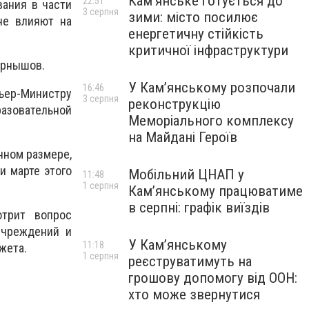
Кам’янське готується до
22:51
вания в части
3 серпня
зими: місто посилює
не влияют на
енергетичну стійкість
критичної інфраструктури
ернышов.
У Кам’янському розпочали
16:46
ьер-Министру
3 серпня
реконструкцію
разовательной
Меморіального комплексу
на Майдані Героїв
нном размере,
и марте этого
Мобільний ЦНАП у
11:48
1 серпня
Кам’янському працюватиме
в серпні: графік виїздів
отрит вопрос
учреждений и
У Кам’янському
11:18
жета.
1 серпня
реєструватимуть на
грошову допомогу від ООН:
хто може звернутися