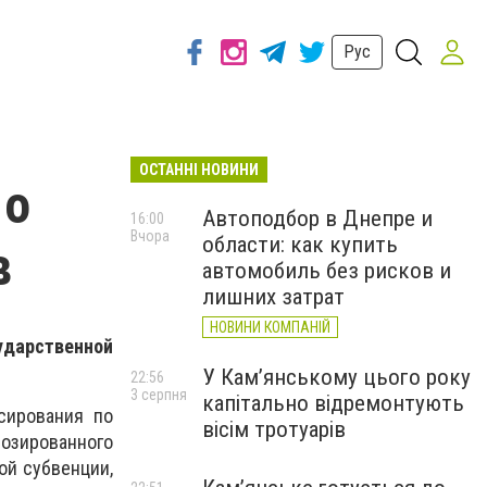
Рус
ОСТАННІ НОВИНИ
 о
Автоподбор в Днепре и
16:00
Вчора
области: как купить
в
автомобиль без рисков и
лишних затрат
НОВИНИ КОМПАНІЙ
ударственной
У Кам’янському цього року
22:56
3 серпня
капітально відремонтують
сирования по
вісім тротуарів
озированного
ой субвенции,