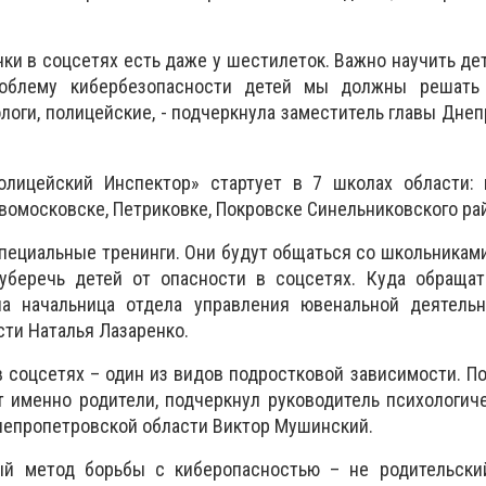
чки в соцсетях есть даже у шестилеток. Важно научить де
роблему кибербезопасности детей мы должны решать 
ологи, полицейские, - подчеркнула заместитель главы Дне
лицейский Инспектор» стартует в 7 школах области: 
вомосковске, Петриковке, Покровске Синельниковского ра
пециальные тренинги. Они будут общаться со школьниками
 уберечь детей от опасности в соцсетях. Куда обращат
ала начальница отдела управления ювенальной деятель
ти Наталья Лазаренко.
 соцсетях – один из видов подростковой зависимости. П
т именно родители, подчеркнул руководитель психологи
непропетровской области Виктор Мушинский.
й метод борьбы с киберопасностью – не родительский