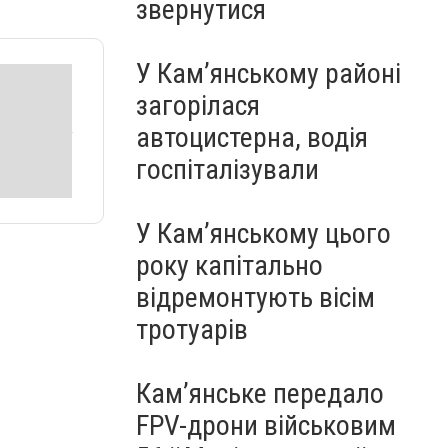
звернутися
У Кам’янському районі
загорілася
автоцистерна, водія
госпіталізували
У Кам’янському цього
року капітально
відремонтують вісім
тротуарів
Кам’янське передало
FPV-дрони військовим