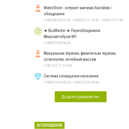
WaterStore - інтернет магазин басейнів і
обладнання
+380(44)502-01-02, +380(66)777-78-42, +380(67)777-82-19, +380(67)890-80-80, +380(73)890-80-80, +380(44)502-01-03
★ BusMaster ★ Переобладнання
Мікроавтобусів №1
+380(67)599-04-04
Мануальная терапия, физическая терапия,
остеопатия, лечебный массаж
+380 (67) 77-29-563
Система сповіщення населення
+380(67)340-49-59, +380(67)350-44-68
Додати підприємство
ОГОЛОШЕННЯ