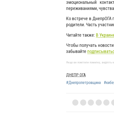
эмоциональный контак
переживаниями, чувства
Ко встрече в ДнепрОГА п
родители. Часть участн
Читайте также:
В Украин
Чтобы получать новости
забывайте
подписыватьс
Якщо ви помітили помилку, виділіть нео
ДНЕПР ОГА
#Днепропетровщина
#кибе