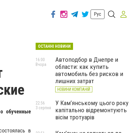
Рус
ОСТАННІ НОВИНИ
Автоподбор в Днепре и
16:00
Вчора
области: как купить
т
автомобиль без рисков и
лишних затрат
ские
НОВИНИ КОМПАНІЙ
У Кам’янському цього року
22:56
3 серпня
капітально відремонтують
но обученные
вісім тротуарів
состоялась в