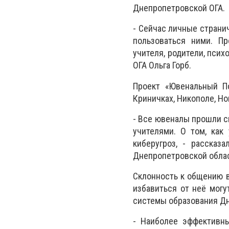
Днепропетровской ОГА.
- Сейчас личные страни
пользоваться ними. П
учителя, родители, псих
ОГА Ольга Горб.
Проект «Ювенальный По
Криничках, Никополе, Но
- Все ювеналы прошли с
учителями. О том, как
киберугроз, - рассказ
Днепропетровской облас
Склонность к общению в
избавиться от неё могу
системы образования Д
- Наиболее эффективны