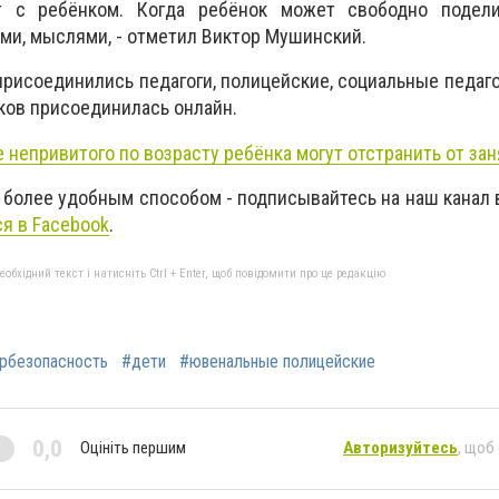
т с ребёнком. Когда ребёнок может свободно подел
ми, мыслями, - отметил Виктор Мушинский.
рисоединились педагоги, полицейские, социальные педагог
иков присоединилась онлайн.
е непривитого по возрасту ребёнка могут отстранить от за
 более удобным способом - подписывайтесь на наш канал
я в Facebook
.
бхідний текст і натисніть Ctrl + Enter, щоб повідомити про це редакцію
рбезопасность
#дети
#ювенальные полицейские
0,0
Оцініть першим
Авторизуйтесь
, щоб