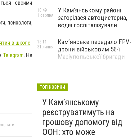
иться своими
У Кам’янському районі
10:49
1 серпня
загорілася автоцистерна,
и, психологи,
водія госпіталізували
Кам’янське передало FPV-
нятий в школе
18:11
31 липня
дрони військовим 56-ї
 в
Telegram
. Не
Маріупольської бригади
ТОП НОВИНИ
У Кам’янському
реєструватимуть на
грошову допомогу від
 оцінити
ООН: хто може