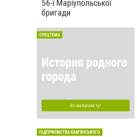
56-ї Маріупольської
бригади
СПЕЦТЕМА
История родного
города
Всі матеріали тут
ПІДПРИЄМСТВА КАМ'ЯНСЬКОГО