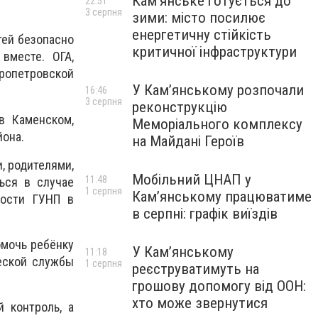
Кам’янське готується до
22:51
3 серпня
зими: місто посилює
енергетичну стійкість
тей безопасно
критичної інфраструктури
вместе. ОГА,
пропетровской
У Кам’янському розпочали
16:46
3 серпня
реконструкцію
в Каменском,
Меморіального комплексу
йона.
на Майдані Героїв
, родителями,
Мобільний ЦНАП у
11:48
ься в случае
1 серпня
Кам’янському працюватиме
ности ГУНП в
в серпні: графік виїздів
омочь ребёнку
У Кам’янському
11:18
ческой службы
1 серпня
реєструватимуть на
грошову допомогу від ООН:
хто може звернутися
 контроль, а