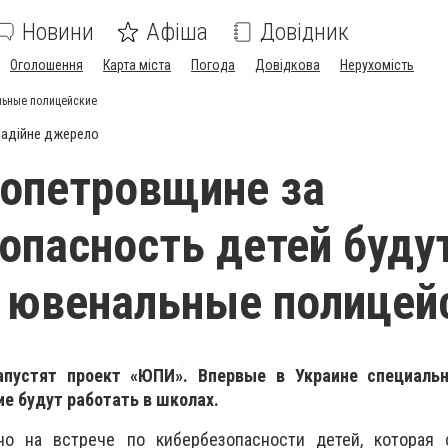
Новини
Афіша
Довідник
Оголошення
Карта міста
Погода
Довідкова
Нерухомість
льные полицейские
адійне джерело
опетровщине за
опасность детей буду
 ювенальные полицей
апустят проект «ЮПИ». Впервые в Украине специаль
е будут работать в школах.
но на встрече по кибербезопасности детей, которая 