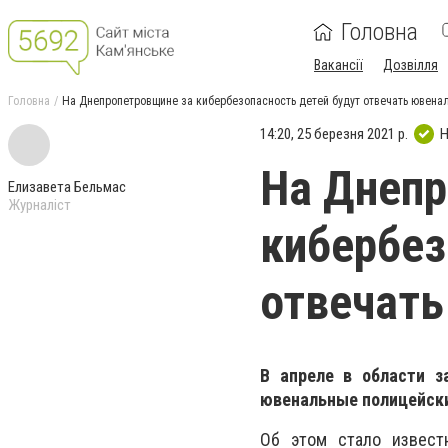
Головна
Вакансії
Дозвілля
Головна
На Днепропетровщине за кибербезопасность детей будут отвечать ювена
14:20, 25 березня 2021 р.
Н
На Днепр
Елизавета Бельмас
Журналіст
кибербез
отвечать
В апреле в области з
ювенальные полицейски
Об этом стало извест