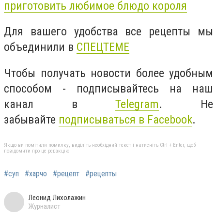
приготовить любимое блюдо короля
Для вашего удобства все рецепты мы
объединили в
СПЕЦТЕМЕ
Чтобы получать новости более удобным
способом - подписывайтесь на наш
канал в
Telegram
. Не
забывайте
подписываться в Facebook
.
Якщо ви помітили помилку, виділіть необхідний текст і натисніть Ctrl + Enter, щоб
повідомити про це редакцію
#суп
#харчо
#рецепт
#рецепты
Леонид Лихолажин
Журналист