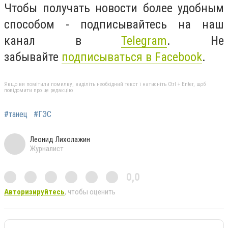
Чтобы получать новости более удобным
способом - подписывайтесь на наш
канал в
Telegram
. Не
забывайте
подписываться в Facebook
.
Якщо ви помітили помилку, виділіть необхідний текст і натисніть Ctrl + Enter, щоб
повідомити про це редакцію
#танец
#ГЭС
Леонид Лихолажин
Журналист
0,0
Авторизируйтесь
, чтобы оценить