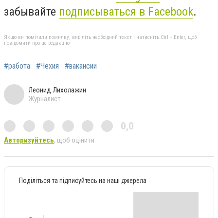
забывайте
подписываться в Facebook
.
Якщо ви помітили помилку, виділіть необхідний текст і натисніть Ctrl + Enter, щоб
повідомити про це редакцію
#работа
#Чехия
#вакансии
Леонид Лихолажин
Журналист
0,0
Авторизуйтесь
, щоб оцінити
Поділіться та підписуйтесь на наші джерела