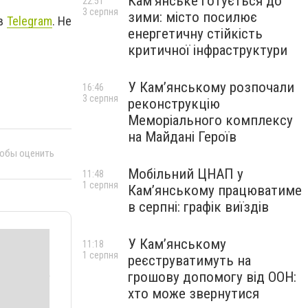
Кам’янське готується до
22:51
3 серпня
зими: місто посилює
 в
Telegram
. Не
енергетичну стійкість
критичної інфраструктури
У Кам’янському розпочали
16:46
3 серпня
реконструкцію
Меморіального комплексу
на Майдані Героїв
тобы оценить
Мобільний ЦНАП у
11:48
1 серпня
Кам’янському працюватиме
в серпні: графік виїздів
У Кам’янському
11:18
1 серпня
реєструватимуть на
грошову допомогу від ООН:
хто може звернутися