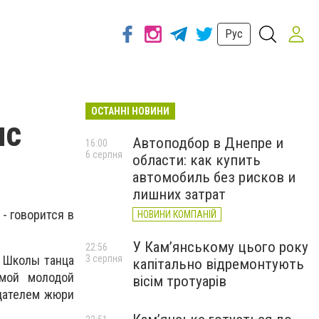
Рус
ОСТАННІ НОВИНИ
ис
Автоподбор в Днепре и
16:00
6 серпня
области: как купить
автомобиль без рисков и
лишних затрат
 - говорится в
НОВИНИ КОМПАНІЙ
У Кам’янському цього року
22:56
3 серпня
ь Школы танца
капітально відремонтують
амой молодой
вісім тротуарів
едателем жюри