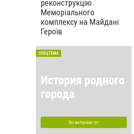
реконструкцію
Меморіального
комплексу на Майдані
Героїв
СПЕЦТЕМА
История родного
города
Всі матеріали тут