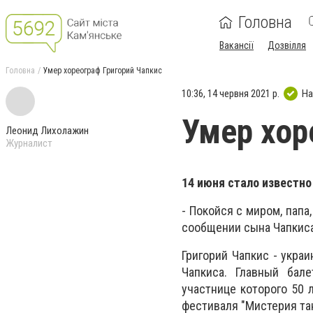
Головна
Вакансії
Дозвілля
Головна
Умер хореограф Григорий Чапкис
10:36, 14 червня 2021 р.
На
Умер хор
Леонид Лихолажин
Журналист
14 июня стало известно
- Покойся с миром, папа
сообщении сына Чапкиса
Григорий Чапкис - укра
Чапкиса. Главный бал
участнице которого 50 
фестиваля "Мистерия та