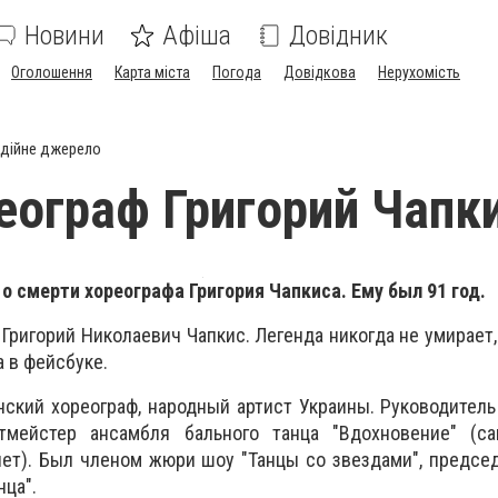
Новини
Афіша
Довідник
Оголошення
Карта міста
Погода
Довідкова
Нерухомість
дійне джерело
еограф Григорий Чапк
 о смерти хореографа Григория Чапкиса. Ему был 91 год.
, Григорий Николаевич Чапкис. Легенда никогда не умирает,
 в фейсбуке.
инский хореограф, народный артист Украины. Руководител
етмейстер ансамбля бального танца "Вдохновение" (с
лет). Был членом жюри шоу "Танцы со звездами", предс
нца".