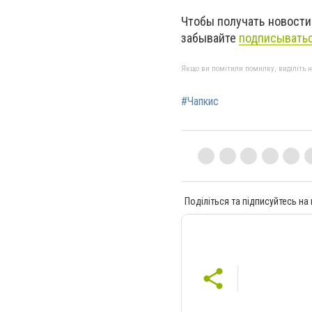
Чтобы получать новости
забывайте
подписыватьс
Якщо ви помітили помилку, виділіть нео
#Чапкис
Поділіться та підписуйтесь на