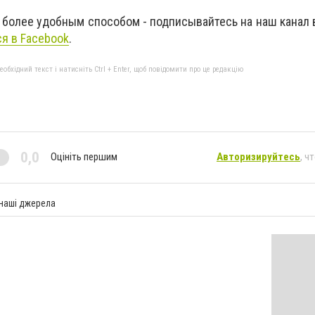
 более удобным способом - подписывайтесь на наш канал
я в Facebook
.
бхідний текст і натисніть Ctrl + Enter, щоб повідомити про це редакцію
0,0
Оцініть першим
Авторизируйтесь
, ч
 наші джерела