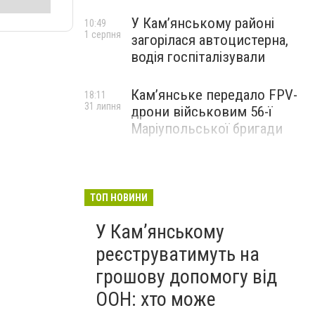
У Кам’янському районі
10:49
1 серпня
загорілася автоцистерна,
водія госпіталізували
Кам’янське передало FPV-
18:11
31 липня
дрони військовим 56-ї
Маріупольської бригади
ТОП НОВИНИ
У Кам’янському
реєструватимуть на
грошову допомогу від
ООН: хто може