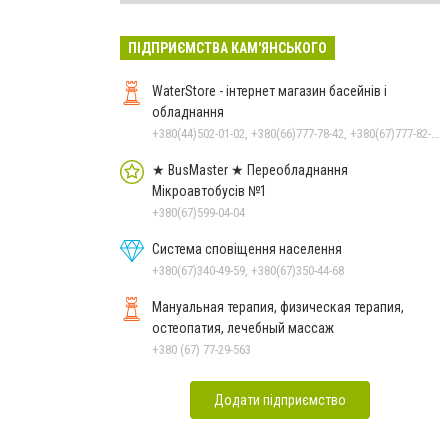
ПІДПРИЄМСТВА КАМ'ЯНСЬКОГО
WaterStore - інтернет магазин басейнів і
обладнання
+380(44)502-01-02, +380(66)777-78-42, +380(67)777-82-19, +380(67)890-80-80, +380(73)890-80-80, +380(44)502-01-03
★ BusMaster ★ Переобладнання
Мікроавтобусів №1
+380(67)599-04-04
Система сповіщення населення
+380(67)340-49-59, +380(67)350-44-68
Мануальная терапия, физическая терапия,
остеопатия, лечебный массаж
+380 (67) 77-29-563
Додати підприємство