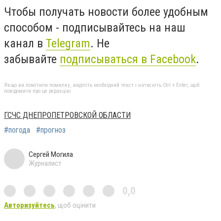
Чтобы получать новости более удобным
способом - подписывайтесь на наш
канал в
Telegram
. Не
забывайте
подписываться в Facebook
.
Якщо ви помітили помилку, виділіть необхідний текст і натисніть Ctrl + Enter, щоб
повідомити про це редакцію
ГСЧС ДНЕПРОПЕТРОВСКОЙ ОБЛАСТИ
#погода
#прогноз
Сергей Могила
Журналист
0,0
Авторизуйтесь
, щоб оцінити