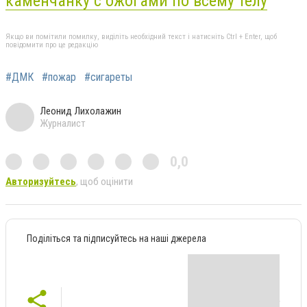
каменчанку с ожогами по всему телу
Якщо ви помітили помилку, виділіть необхідний текст і натисніть Ctrl + Enter, щоб
повідомити про це редакцію
#ДМК
#пожар
#сигареты
Леонид Лихолажин
Журналист
0,0
Авторизуйтесь
, щоб оцінити
Поділіться та підписуйтесь на наші джерела