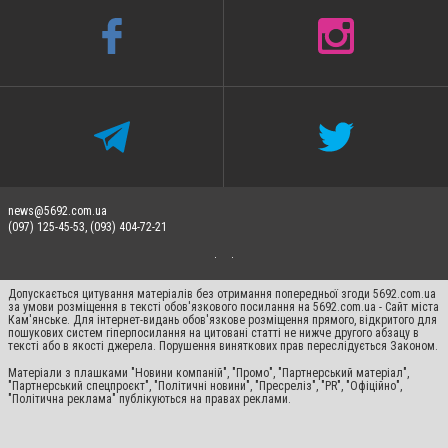
news@5692.com.ua
(097) 125-45-53, (093) 404-72-21
Допускається цитування матеріалів без отримання попередньої згоди 5692.com.ua
за умови розміщення в тексті обов'язкового посилання на 5692.com.ua - Сайт міста
Кам'янське. Для інтернет-видань обов'язкове розміщення прямого, відкритого для
пошукових систем гіперпосилання на цитовані статті не нижче другого абзацу в
тексті або в якості джерела. Порушення виняткових прав переслідується Законом.
Матеріали з плашками "Новини компаній", "Промо", "Партнерський матеріал",
"Партнерський спецпроєкт", "Політичні новини", "Пресреліз", "PR", "Офіційно",
"Політична реклама" публікуються на правах реклами.