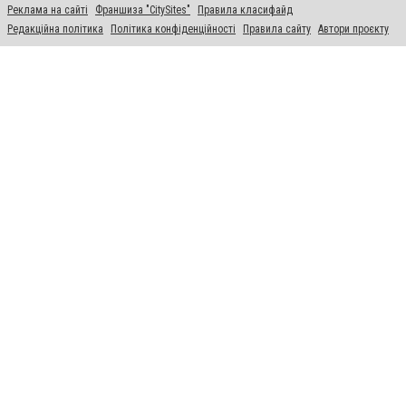
Реклама на сайті
Франшиза "CitySites"
Правила класифайд
Редакційна політика
Політика конфіденційності
Правила сайту
Автори проєкту