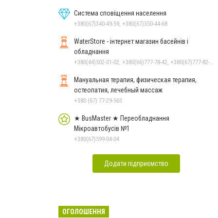
Система сповіщення населення
+380(67)340-49-59, +380(67)350-44-68
WaterStore - інтернет магазин басейнів і
обладнання
+380(44)502-01-02, +380(66)777-78-42, +380(67)777-82-19, +380(67)890-80-80, +380(73)890-80-80, +380(44)502-01-03
Мануальная терапия, физическая терапия,
остеопатия, лечебный массаж
+380 (67) 77-29-563
★ BusMaster ★ Переобладнання
Мікроавтобусів №1
+380(67)599-04-04
Додати підприємство
ОГОЛОШЕННЯ