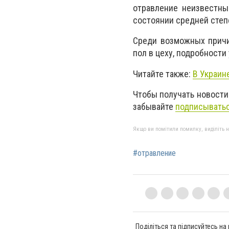
отравление неизвестны
состоянии средней степе
Среди возможных причи
пол в цеху, подробности
Читайте также:
В Украин
Чтобы получать новости
забывайте
подписыватьс
Якщо ви помітили помилку, виділіть нео
#отравление
Поділіться та підписуйтесь на