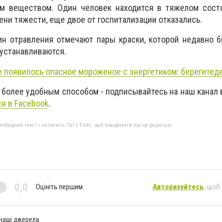
м веществом. Один человек находится в тяжелом состо
ни тяжести, еще двое от госпитализации отказались.
н отравления отмечают пары краски, которой недавно б
 устанавливаются.
е появилось опасное мороженое с энергетиком:
берегите
д
 более удобным способом - подписывайтесь на наш канал
я в Facebook
.
бхідний текст і натисніть Ctrl + Enter, щоб повідомити про це редакцію
0,0
Оцініть першим
Авторизуйтесь
, щоб
 наші джерела