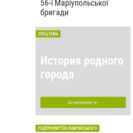
56-ї Маріупольської
бригади
СПЕЦТЕМА
История родного
города
Всі матеріали тут
ПІДПРИЄМСТВА КАМ'ЯНСЬКОГО