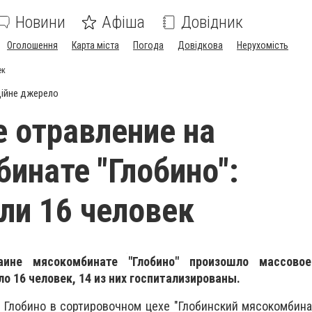
Новини
Афіша
Довідник
Оголошення
Карта міста
Погода
Довідкова
Нерухомість
ек
ійне джерело
 отравление на
инате "Глобино":
ли 16 человек
ине мясокомбинате "Глобино" произошло массовое
о 16 человек, 14 из них госпитализированы.
г. Глобино в сортировочном цехе "Глобинский мясокомбин