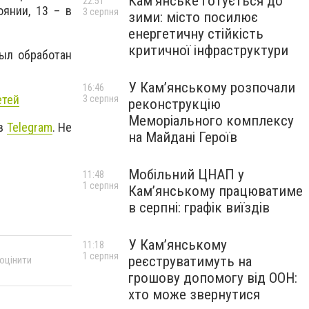
Кам’янське готується до
22:51
янии, 13 – в
3 серпня
зими: місто посилює
енергетичну стійкість
критичної інфраструктури
ыл обработан
У Кам’янському розпочали
16:46
етей
3 серпня
реконструкцію
Меморіального комплексу
 в
Telegram
. Не
на Майдані Героїв
Мобільний ЦНАП у
11:48
1 серпня
Кам’янському працюватиме
в серпні: графік виїздів
У Кам’янському
11:18
1 серпня
реєструватимуть на
 оцінити
грошову допомогу від ООН:
хто може звернутися