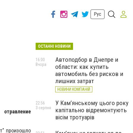
Рус
ОСТАННІ НОВИНИ
Автоподбор в Днепре и
16:00
Вчора
области: как купить
автомобиль без рисков и
лишних затрат
НОВИНИ КОМПАНІЙ
У Кам’янському цього року
22:56
3 серпня
капітально відремонтують
 отравление
вісім тротуарів
ат" произошло