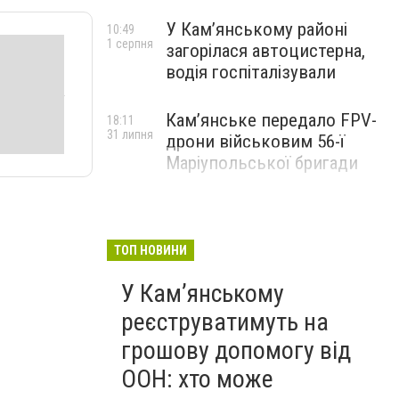
У Кам’янському районі
10:49
1 серпня
загорілася автоцистерна,
водія госпіталізували
Кам’янське передало FPV-
18:11
31 липня
дрони військовим 56-ї
Маріупольської бригади
ТОП НОВИНИ
У Кам’янському
реєструватимуть на
грошову допомогу від
ООН: хто може