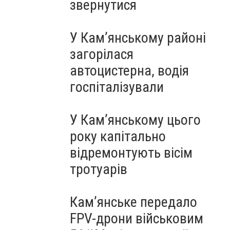
звернутися
У Кам’янському районі
загорілася
автоцистерна, водія
госпіталізували
У Кам’янському цього
року капітально
відремонтують вісім
тротуарів
Кам’янське передало
FPV-дрони військовим