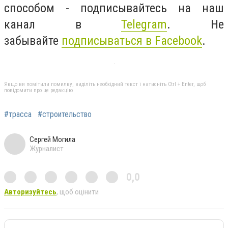
способом - подписывайтесь на наш
канал в
Telegram
. Не
забывайте
подписываться в Facebook
.
Якщо ви помітили помилку, виділіть необхідний текст і натисніть Ctrl + Enter, щоб
повідомити про це редакцію
#трасса
#строительство
Сергей Могила
Журналист
0,0
Авторизуйтесь
, щоб оцінити