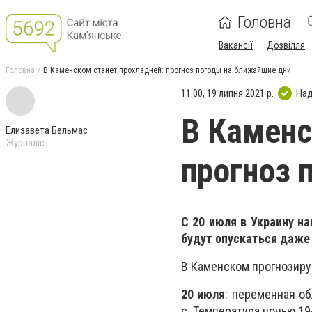
Головна
Вакансії
Дозвілля
Головна
В Каменском станет прохладней: прогноз погоды на ближайшие дни
11:00, 19 липня 2021 р.
Над
В Каменс
Елизавета Бельмас
Журналіст
прогноз 
С 20 июля в Украину н
будут опускаться даже
В Каменском прогнозиру
20 июля
: переменная об
с. Температура ночью 19