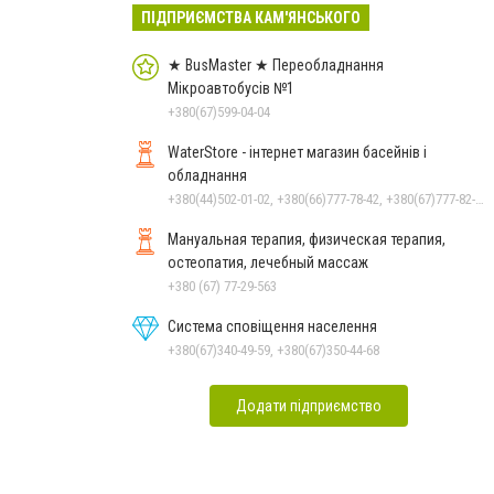
ПІДПРИЄМСТВА КАМ'ЯНСЬКОГО
★ BusMaster ★ Переобладнання
Мікроавтобусів №1
+380(67)599-04-04
WaterStore - інтернет магазин басейнів і
обладнання
+380(44)502-01-02, +380(66)777-78-42, +380(67)777-82-19, +380(67)890-80-80, +380(73)890-80-80, +380(44)502-01-03
Мануальная терапия, физическая терапия,
остеопатия, лечебный массаж
+380 (67) 77-29-563
Система сповіщення населення
+380(67)340-49-59, +380(67)350-44-68
Додати підприємство