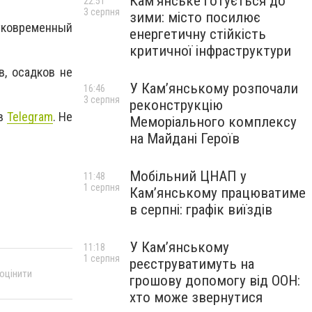
Кам’янське готується до
22:51
3 серпня
зими: місто посилює
тковременный
енергетичну стійкість
критичної інфраструктури
, осадков не
У Кам’янському розпочали
16:46
3 серпня
реконструкцію
 в
Telegram
. Не
Меморіального комплексу
на Майдані Героїв
Мобільний ЦНАП у
11:48
1 серпня
Кам’янському працюватиме
в серпні: графік виїздів
У Кам’янському
11:18
1 серпня
реєструватимуть на
 оцінити
грошову допомогу від ООН:
хто може звернутися