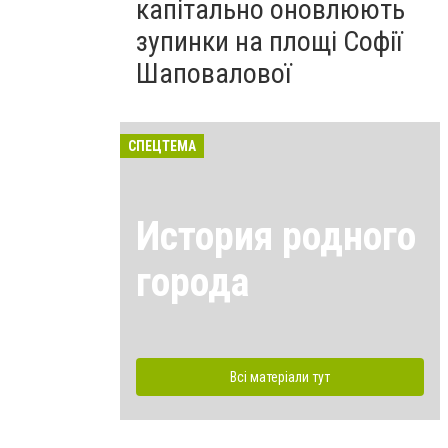
капітально оновлюють
зупинки на площі Софії
Шаповалової
СПЕЦТЕМА
История родного
города
Всі матеріали тут