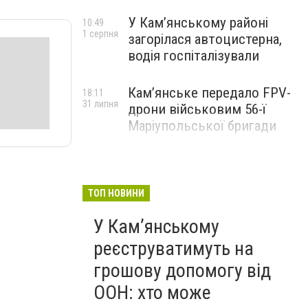
У Кам’янському районі
10:49
1 серпня
загорілася автоцистерна,
водія госпіталізували
Кам’янське передало FPV-
18:11
31 липня
дрони військовим 56-ї
Маріупольської бригади
ТОП НОВИНИ
У Кам’янському
реєструватимуть на
грошову допомогу від
ООН: хто може