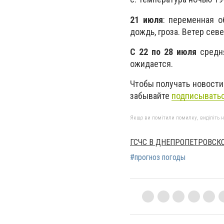
21 июля
: переменная 
дождь, гроза. Ветер севе
С 22 по 28 июля
средня
ожидается.
Чтобы получать новости
забывайте
подписыватьс
Якщо ви помітили помилку, виділіть нео
ГСЧС В ДНЕПРОПЕТРОВСК
#прогноз погоды