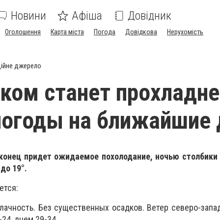
Новини
Афіша
Довідник
Оголошення
Карта міста
Погода
Довідкова
Нерухомість
ійне джерело
ком станет прохладне
погоды на ближайшие 
аконец придет ожидаемое похолодание, н
очью столбики
 до 19
°.
ется:
лачность. Без существенных осадков. Ветер северо-запад
-24, днем 29-34.