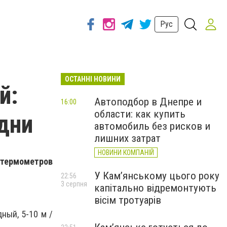
Рус
ОСТАННІ НОВИНИ
й:
Автоподбор в Днепре и
16:00
области: как купить
дни
автомобиль без рисков и
лишних затрат
НОВИНИ КОМПАНІЙ
 термометров
У Кам’янському цього року
22:56
3 серпня
капітально відремонтують
вісім тротуарів
ный, 5-10 м /