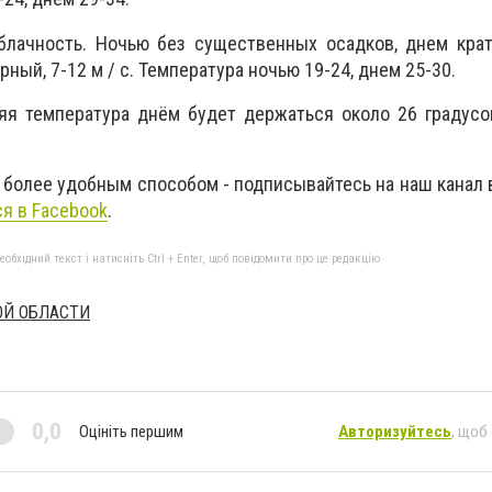
облачность. Ночью без существенных осадков, днем кра
рный, 7-12 м / с. Температура ночью 19-24, днем 25-30.
я температура днём будет держаться около 26 градусов
 более удобным способом - подписывайтесь на наш канал
я в Facebook
.
бхідний текст і натисніть Ctrl + Enter, щоб повідомити про це редакцію
ОЙ ОБЛАСТИ
0,0
Оцініть першим
Авторизуйтесь
, щоб