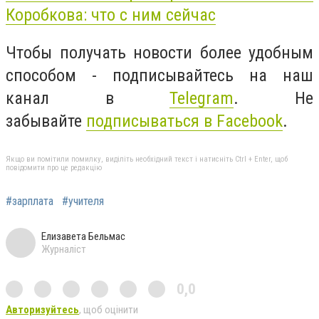
Коробкова: что с ним сейчас
Чтобы получать новости более удобным
способом - подписывайтесь на наш
канал в
Telegram
. Не
забывайте
подписываться в Facebook
.
Якщо ви помітили помилку, виділіть необхідний текст і натисніть Ctrl + Enter, щоб
повідомити про це редакцію
#зарплата
#учителя
Елизавета Бельмас
Журналіст
0,0
Авторизуйтесь
, щоб оцінити